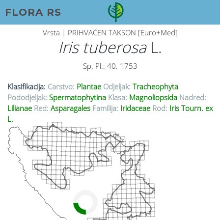
FLORA RS
Vrsta
|
PRIHVAĆEN TAKSON [Euro+Med]
Iris tuberosa
L.
Sp. Pl.: 40. 1753
Klasifikacija:
Carstvo:
Plantae
Odjeljak:
Tracheophyta
Pododjeljak:
Spermatophytina
Klasa:
Magnoliopsida
Nadred:
Lilianae
Red:
Asparagales
Familija:
Iridaceae
Rod:
Iris Tourn. ex
L.