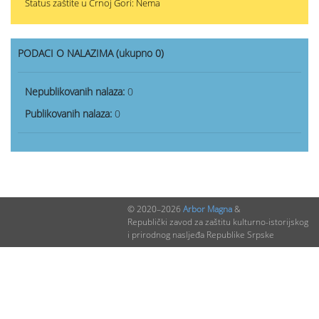
Status zaštite u Crnoj Gori: Nema
PODACI O NALAZIMA (ukupno 0)
Nepublikovanih nalaza:
0
Publikovanih nalaza:
0
© 2020–2026
Arbor Magna
&
Republički zavod za zaštitu kulturno-istorijskog
i prirodnog nasljeđa Republike Srpske