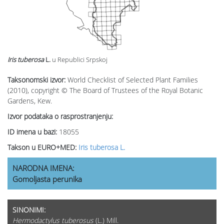
Iris tuberosa
L.
u Republici Srpskoj
Taksonomski izvor:
World Checklist of Selected Plant Families
(2010), copyright © The Board of Trustees of the Royal Botanic
Gardens, Kew.
Izvor podataka o rasprostranjenju:
ID imena u bazi:
18055
Takson u EURO+MED:
Iris tuberosa L.
NARODNA IMENA:
Gomoljasta perunika
SINONIMI:
Hermodactylus tuberosus
(L.) Mill.