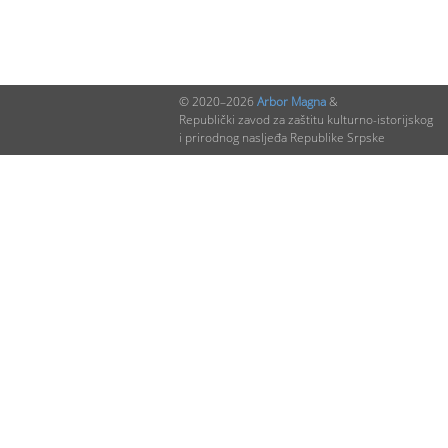
© 2020–2026
Arbor Magna
&
Republički zavod za zaštitu kulturno-istorijskog
i prirodnog nasljeđa Republike Srpske