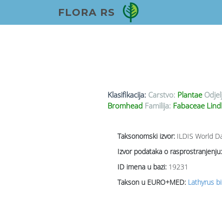
FLORA RS
Klasifikacija:
Carstvo:
Plantae
Odjel
Bromhead
Familija:
Fabaceae Lind
Taksonomski izvor:
ILDIS World Da
Izvor podataka o rasprostranjenju:
ID imena u bazi:
19231
Takson u EURO+MED:
Lathyrus b