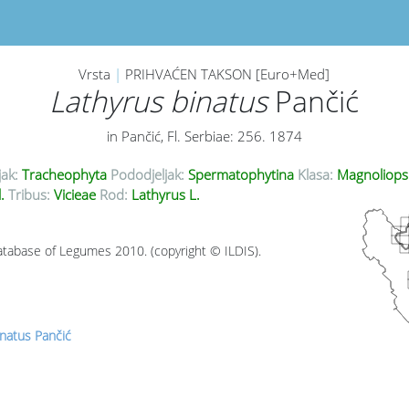
Vrsta
|
PRIHVAĆEN TAKSON [Euro+Med]
Lathyrus binatus
Pančić
in Pančić, Fl. Serbiae: 256. 1874
jak:
Tracheophyta
Pododjeljak:
Spermatophytina
Klasa:
Magnoliops
l.
Tribus:
Vicieae
Rod:
Lathyrus L.
tabase of Legumes 2010. (copyright © ILDIS).
inatus Pančić