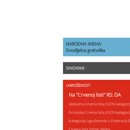
NARODNA IMENA:
Dvodijelna graholika
SINONIMI:
UGROŽENOST:
Na "Crvenoj listi" RS: DA
Globalna Crvena lista (IUCN kategor
Evropska Crvena lista (IUCN kategor
Kategorija ugroženosti u Federaciji 
Crvena lista Srbije: Nema