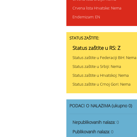
Crvena lista Hrvatske: Nema
Endemizam: EN
STATUS ZAŠTITE:
Status zaštite u RS: Z
Status zaštite u Federaciji BiH: Nema
Status zaštite u Srbiji: Nema
Status zaštite u Hrvatskoj: Nema
Status zaštite u Crnoj Gori: Nema
PODACI O NALAZIMA (ukupno 0)
Nepublikovanih nalaza:
0
Publikovanih nalaza:
0