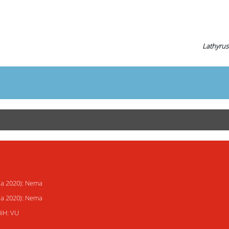
Lathyrus
ija 2020): Nema
ija 2020): Nema
BiH: VU