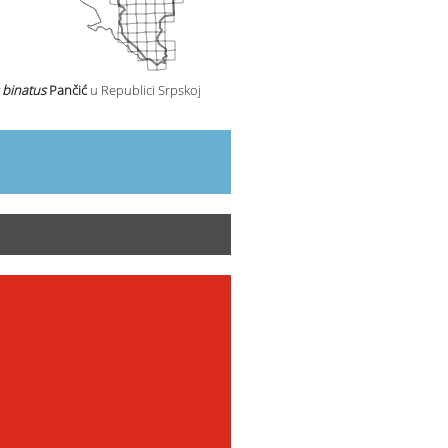
 binatus
Pančić
u Republici Srpskoj