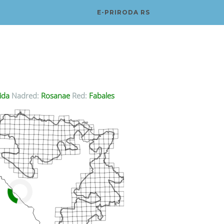
E-PRIRODA RS
ida
Nadred:
Rosanae
Red:
Fabales