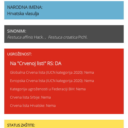
NARODNA IMENA:
Hrvatska vlasulja
SINONIMI:
Festuca affinis
Hack. ,
Festuca croatica
Pichl.
UGROŽENOST:
Na "Crvenoj listi" RS: DA
Globalna Crvena lista (IUCN kategorija 2020): Nema
Evropska Crvena lista (IUCN kategorija 2020): Nema
Kategorija ugroženosti u Federaciji BiH: Nema
Crvena lista Srbije: Nema
Crvena lista Hrvatske: Nema
STATUS ZAŠTITE: