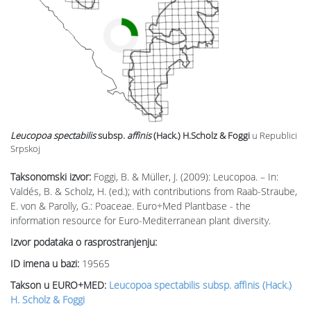
Leucopoa spectabilis
subsp.
affinis
(Hack.) H.Scholz & Foggi
u Republici
Srpskoj
Taksonomski izvor:
Foggi, B. & Müller, J. (2009): Leucopoa. – In:
Valdés, B. & Scholz, H. (ed.); with contributions from Raab-Straube,
E. von & Parolly, G.: Poaceae. Euro+Med Plantbase - the
information resource for Euro-Mediterranean plant diversity.
Izvor podataka o rasprostranjenju:
ID imena u bazi:
19565
Takson u EURO+MED:
Leucopoa spectabilis subsp. affinis (Hack.)
H. Scholz & Foggi