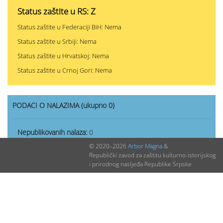
Status zaštite u RS: Z
Status zaštite u Federaciji BiH: Nema
Status zaštite u Srbiji: Nema
Status zaštite u Hrvatskoj: Nema
Status zaštite u Crnoj Gori: Nema
PODACI O NALAZIMA (ukupno 0)
Nepublikovanih nalaza:
0
© 2020–2026
Arbor Magna
&
Publikovanih nalaza:
0
Republički zavod za zaštitu kulturno-istorijskog
i prirodnog nasljeđa Republike Srpske