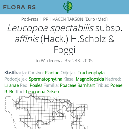
FLORA RS
Podvrsta
|
PRIHVAĆEN TAKSON [Euro+Med]
Leucopoa spectabilis
subsp.
affinis
(Hack.) H.Scholz &
Foggi
in Willdenowia 35: 243. 2005
Klasifikacija:
Carstvo:
Plantae
Odjeljak:
Tracheophyta
Pododjeljak:
Spermatophytina
Klasa:
Magnoliopsida
Nadred:
Lilianae
Red:
Poales
Familija:
Poaceae Barnhart
Tribus:
Poeae
R. Br.
Rod:
Leucopoa Griseb.