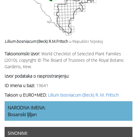
Lilium bosniacum
(Beck) R.M.Fritsch
u Republici Srpskoj
Taksonomski izvor:
World Checklist of Selected Plant Families
(2010), copyright © The Board of Trustees of the Royal Botanic
Gardens, Kew.
Izvor podataka o rasprostranjenju:
ID imena u bazi:
19641
Takson u EURO+MED:
Lilium bosniacum (Beck) R. M. Fritsch
NARODNA IMENA:
Bosanski ljiljan
SINONIMI: