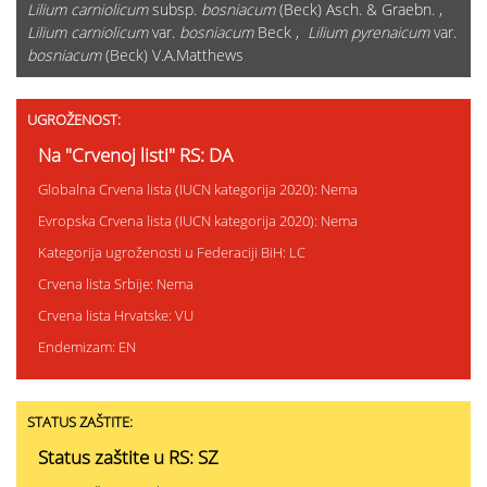
Lilium carniolicum
subsp.
bosniacum
(Beck) Asch. & Graebn. ,
Lilium carniolicum
var.
bosniacum
Beck ,
Lilium pyrenaicum
var.
bosniacum
(Beck) V.A.Matthews
UGROŽENOST:
Na "Crvenoj listi" RS: DA
Globalna Crvena lista (IUCN kategorija 2020): Nema
Evropska Crvena lista (IUCN kategorija 2020): Nema
Kategorija ugroženosti u Federaciji BiH: LC
Crvena lista Srbije: Nema
Crvena lista Hrvatske: VU
Endemizam: EN
STATUS ZAŠTITE:
Status zaštite u RS: SZ