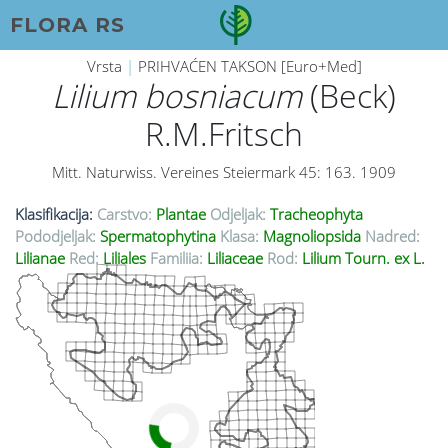
FLORA RS
Vrsta
|
PRIHVAĆEN TAKSON [Euro+Med]
Lilium bosniacum
(Beck)
R.M.Fritsch
Mitt. Naturwiss. Vereines Steiermark 45: 163. 1909
Klasifikacija:
Carstvo:
Plantae
Odjeljak:
Tracheophyta
Pododjeljak:
Spermatophytina
Klasa:
Magnoliopsida
Nadred:
Lilianae
Red:
Liliales
Familija:
Liliaceae
Rod:
Lilium Tourn. ex L.