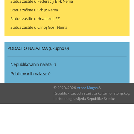
Status zaštite u Federaciji BiH: Nema
Status zaštite u Srbiji: Nema
Status zaštite u Hrvatskoj: SZ
Status zaštite u Crnoj Gori: Nema
PODACI O NALAZIMA (ukupno 0)
Nepublikovanih nalaza:
0
Publikovanih nalaza:
0
© 2020–2026
Arbor Magna
&
Republički zavod za zaštitu kulturno-istorijskog
i prirodnog nasljeđa Republike Srpske