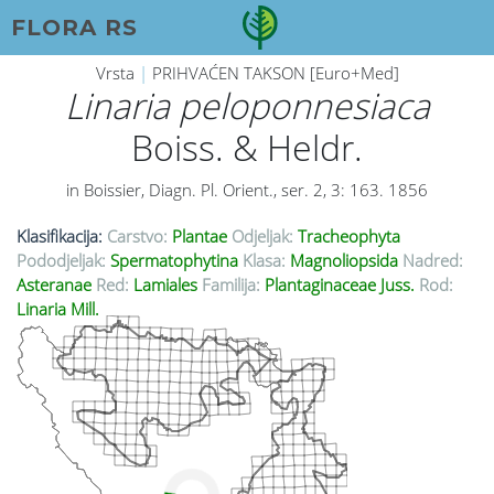
FLORA RS
Vrsta
|
PRIHVAĆEN TAKSON [Euro+Med]
Linaria peloponnesiaca
Boiss. & Heldr.
in Boissier, Diagn. Pl. Orient., ser. 2, 3: 163. 1856
Klasifikacija:
Carstvo:
Plantae
Odjeljak:
Tracheophyta
Pododjeljak:
Spermatophytina
Klasa:
Magnoliopsida
Nadred:
Asteranae
Red:
Lamiales
Familija:
Plantaginaceae Juss.
Rod:
Linaria Mill.