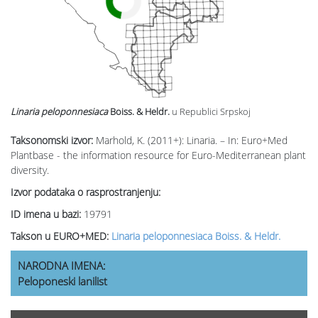
Linaria peloponnesiaca
Boiss. & Heldr.
u Republici Srpskoj
Taksonomski izvor:
Marhold, K. (2011+): Linaria. – In: Euro+Med
Plantbase - the information resource for Euro-Mediterranean plant
diversity.
Izvor podataka o rasprostranjenju:
ID imena u bazi:
19791
Takson u EURO+MED:
Linaria peloponnesiaca Boiss. & Heldr.
NARODNA IMENA:
Peloponeski lanilist