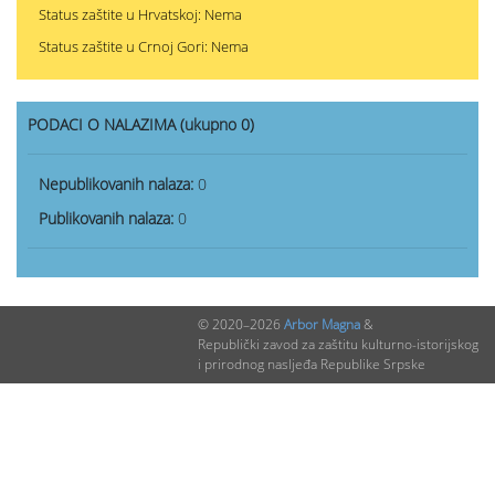
Status zaštite u Hrvatskoj: Nema
Status zaštite u Crnoj Gori: Nema
PODACI O NALAZIMA (ukupno 0)
Nepublikovanih nalaza:
0
Publikovanih nalaza:
0
© 2020–2026
Arbor Magna
&
Republički zavod za zaštitu kulturno-istorijskog
i prirodnog nasljeđa Republike Srpske