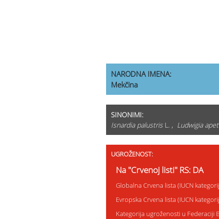
NARODNA IMENA:
Mekčina
SINONIMI:
Isnardia palustris
L. ,
Ludwigia apet
UGROŽENOST:
Na "Crvenoj listi" RS: DA
Globalna Crvena lista (IUCN kategori
Evropska Crvena lista (IUCN kategor
Kategorija ugroženosti u Federaciji 