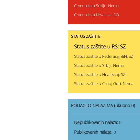
Crvena lista Srbije: Nema
Crvena lista Hrvatske: DD
STATUS ZAŠTITE:
Status zaštite u RS: SZ
Status zaštite u Federaciji BiH: SZ
Status zaštite u Srbiji: Nema
Status zaštite u Hrvatskoj: SZ
Status zaštite u Crnoj Gori: Nema
PODACI O NALAZIMA (ukupno 0)
Nepublikovanih nalaza:
0
Publikovanih nalaza:
0