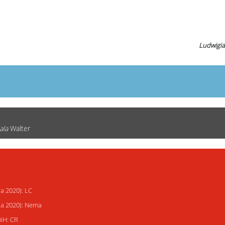
Ludwigia
ala
Walter
ja 2020): LC
ija 2020): Nema
BiH: CR