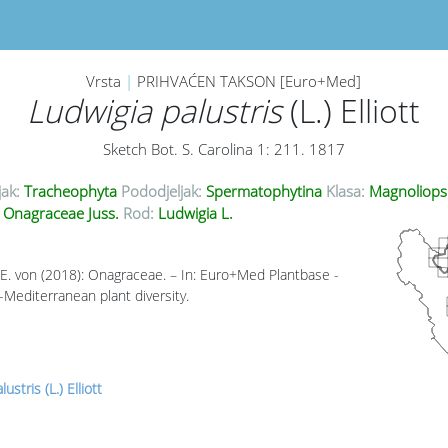
Vrsta
|
PRIHVAĆEN TAKSON [Euro+Med]
Ludwigia palustris
(L.) Elliott
Sketch Bot. S. Carolina 1: 211. 1817
jak:
Tracheophyta
Pododjeljak:
Spermatophytina
Klasa:
Magnoliops
Onagraceae Juss.
Rod:
Ludwigia L.
E. von (2018): Onagraceae. – In: Euro+Med Plantbase -
-Mediterranean plant diversity.
ustris (L.) Elliott