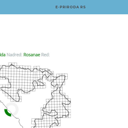
E-PRIRODA RS
ida
Nadred:
Rosanae
Red: