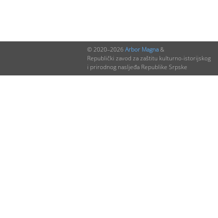
© 2020–2026
Arbor Magna
&
Republički zavod za zaštitu kulturno-istorijskog
i prirodnog nasljeđa Republike Srpske