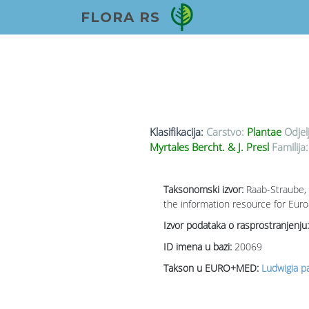
FLORA RS
Klasifikacija:
Carstvo:
Plantae
Odjel
Myrtales Bercht. & J. Presl
Familija:
Taksonomski izvor:
Raab-Straube, 
the information resource for Euro
Izvor podataka o rasprostranjenju:
ID imena u bazi:
20069
Takson u EURO+MED:
Ludwigia pal