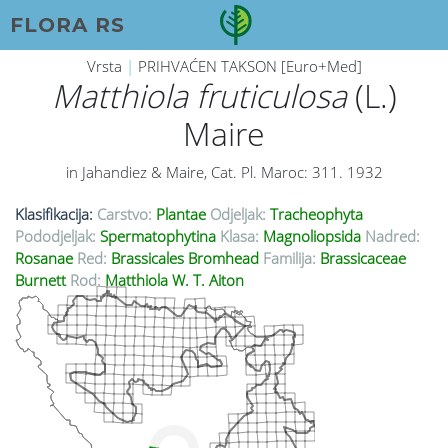
FLORA RS
Vrsta
|
PRIHVAĆEN TAKSON [Euro+Med]
Matthiola fruticulosa
(L.)
Maire
in Jahandiez & Maire, Cat. Pl. Maroc: 311. 1932
Klasifikacija:
Carstvo:
Plantae
Odjeljak:
Tracheophyta
Pododjeljak:
Spermatophytina
Klasa:
Magnoliopsida
Nadred:
Rosanae
Red:
Brassicales Bromhead
Familija:
Brassicaceae
Burnett
Rod:
Matthiola W. T. Aiton