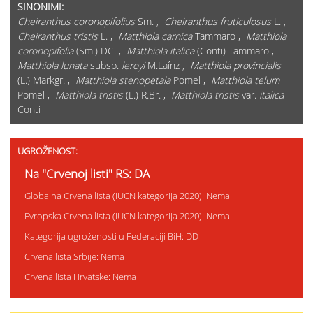
SINONIMI:
Cheiranthus coronopifolius
Sm. ,
Cheiranthus fruticulosus
L. ,
Cheiranthus tristis
L. ,
Matthiola carnica
Tammaro ,
Matthiola
coronopifolia
(Sm.) DC. ,
Matthiola italica
(Conti) Tammaro ,
Matthiola lunata
subsp.
leroyi
M.Laínz ,
Matthiola provincialis
(L.) Markgr. ,
Matthiola stenopetala
Pomel ,
Matthiola telum
Pomel ,
Matthiola tristis
(L.) R.Br. ,
Matthiola tristis
var.
italica
Conti
UGROŽENOST:
Na "Crvenoj listi" RS: DA
Globalna Crvena lista (IUCN kategorija 2020): Nema
Evropska Crvena lista (IUCN kategorija 2020): Nema
Kategorija ugroženosti u Federaciji BiH: DD
Crvena lista Srbije: Nema
Crvena lista Hrvatske: Nema