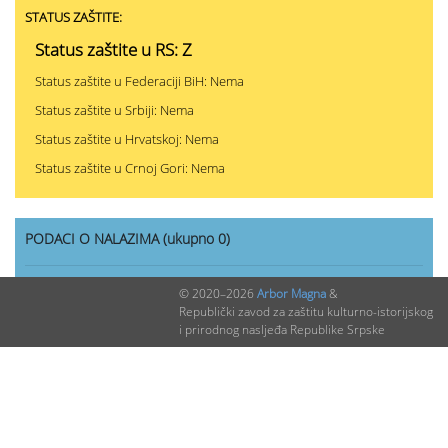
STATUS ZAŠTITE:
Status zaštite u RS: Z
Status zaštite u Federaciji BiH: Nema
Status zaštite u Srbiji: Nema
Status zaštite u Hrvatskoj: Nema
Status zaštite u Crnoj Gori: Nema
PODACI O NALAZIMA (ukupno 0)
Nepublikovanih nalaza:
0
© 2020–2026
Arbor Magna
&
Republički zavod za zaštitu kulturno-istorijskog
Publikovanih nalaza:
0
i prirodnog nasljeđa Republike Srpske