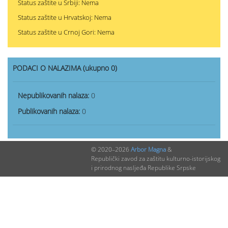
Status zaštite u Srbiji: Nema
Status zaštite u Hrvatskoj: Nema
Status zaštite u Crnoj Gori: Nema
PODACI O NALAZIMA (ukupno 0)
Nepublikovanih nalaza:
0
Publikovanih nalaza:
0
© 2020–2026
Arbor Magna
&
Republički zavod za zaštitu kulturno-istorijskog
i prirodnog nasljeđa Republike Srpske