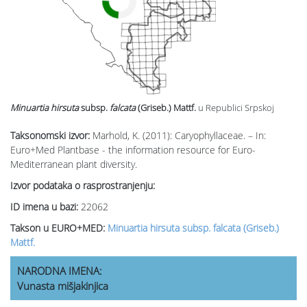
Minuartia hirsuta
subsp.
falcata
(Griseb.) Mattf.
u Republici Srpskoj
Taksonomski izvor:
Marhold, K. (2011): Caryophyllaceae. – In:
Euro+Med Plantbase - the information resource for Euro-
Mediterranean plant diversity.
Izvor podataka o rasprostranjenju:
ID imena u bazi:
22062
Takson u EURO+MED:
Minuartia hirsuta subsp. falcata (Griseb.)
Mattf.
NARODNA IMENA:
Vunasta mišjakinjica