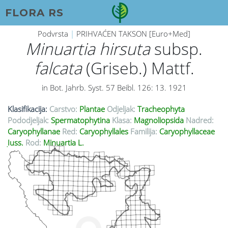
FLORA RS
Podvrsta
|
PRIHVAĆEN TAKSON [Euro+Med]
Minuartia hirsuta
subsp.
falcata
(Griseb.) Mattf.
in Bot. Jahrb. Syst. 57 Beibl. 126: 13. 1921
Klasifikacija:
Carstvo:
Plantae
Odjeljak:
Tracheophyta
Pododjeljak:
Spermatophytina
Klasa:
Magnoliopsida
Nadred:
Caryophyllanae
Red:
Caryophyllales
Familija:
Caryophyllaceae
Juss.
Rod:
Minuartia L.