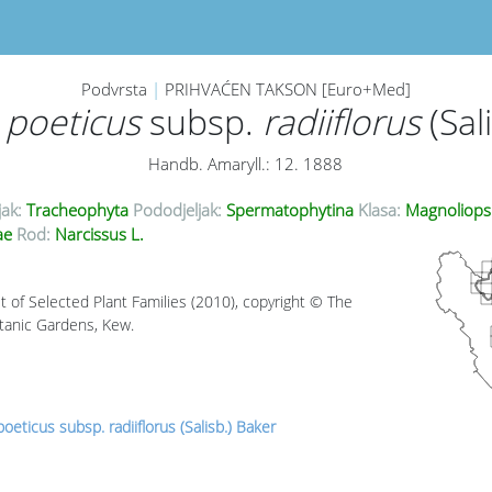
Podvrsta
|
PRIHVAĆEN TAKSON [Euro+Med]
 poeticus
subsp.
radiiflorus
(Sal
Handb. Amaryll.: 12. 1888
jak:
Tracheophyta
Pododjeljak:
Spermatophytina
Klasa:
Magnoliops
ae
Rod:
Narcissus L.
t of Selected Plant Families (2010), copyright © The
tanic Gardens, Kew.
oeticus subsp. radiiflorus (Salisb.) Baker