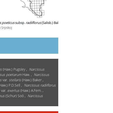
s poeticus
subsp.
radiiflorus
(Salisb.) Baker
u
i Srpskoj
s
(Haw.) Pugsley ,
Narcissus
ssus poetarum
Haw. ,
Narcissus
s
var.
stellaris
(Haw.) Baker ,
Haw.) P.D.Sell ,
Narcissus radiiflorus
var.
exertus
(Haw.) A.Fern. ,
hus
(Schur) Soó ,
Narcissus