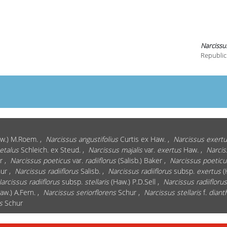
Narcissu
Republic
aw.) M.Roem. ,
Narcissus angustifolius
Curtis ex Haw. ,
Narcissus exertu
etalus
Schleich. ex Steud. ,
Narcissus majalis
var.
exertus
Haw. ,
Narci
r ,
Narcissus poeticus
var.
radiiflorus
(Salisb.) Baker ,
Narcissus poeticu
ur ,
Narcissus radiiflorus
Salisb. ,
Narcissus radiiflorus
subsp.
exertus
(
arcissus radiiflorus
subsp.
stellaris
(Haw.) P.D.Sell ,
Narcissus radiiflorus
aw.) A.Fern. ,
Narcissus seriorflorens
Schur ,
Narcissus stellaris
f.
diant
s
Schur