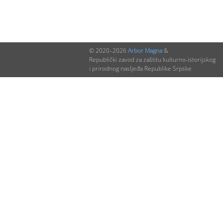
© 2020–2026
Arbor Magna
&
Republički zavod za zaštitu kulturno-istorijskog
i prirodnog nasljeđa Republike Srpske