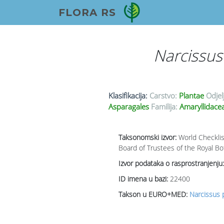
FLORA RS
Narcissus
Klasifikacija:
Carstvo:
Plantae
Odjel
Asparagales
Familija:
Amaryllidace
Taksonomski izvor:
World Checklis
Board of Trustees of the Royal Bo
Izvor podataka o rasprostranjenju:
ID imena u bazi:
22400
Takson u EURO+MED:
Narcissus p