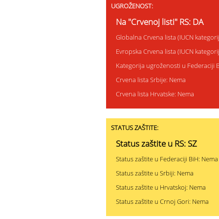
UGROŽENOST:
Na "Crvenoj listi" RS: DA
Globalna Crvena lista (IUCN kategori
Evropska Crvena lista (IUCN kategori
Kategorija ugroženosti u Federaciji 
Crvena lista Srbije: Nema
Crvena lista Hrvatske: Nema
STATUS ZAŠTITE:
Status zaštite u RS: SZ
Status zaštite u Federaciji BiH: Nema
Status zaštite u Srbiji: Nema
Status zaštite u Hrvatskoj: Nema
Status zaštite u Crnoj Gori: Nema