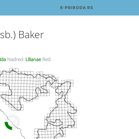
E-PRIRODA RS
isb.) Baker
ida
Nadred:
Lilianae
Red: