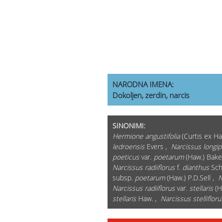
NARODNA IMENA:
Dokoljen, zerdin, narcis
SINONIMI:
Hermione angustifolia
(Curtis ex H
ledroensis
Evers ,
Narcissus longip
poeticus
var.
poetarum
(Haw.) Bake
Narcissus radiiflorus
f.
dianthus
Sch
subsp.
poetarum
(Haw.) P.D.Sell ,
N
Narcissus radiiflorus
var.
stellaris
(H
stellaris
Haw. ,
Narcissus stellifloru