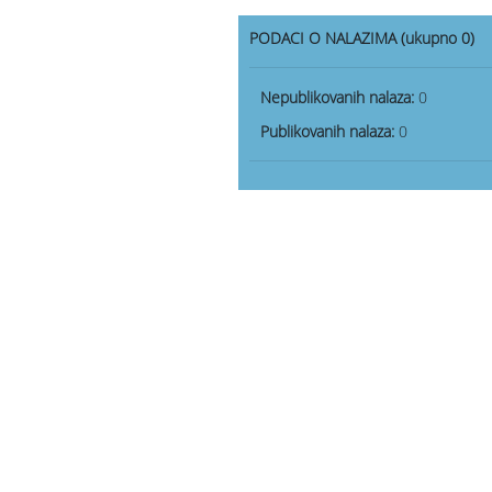
PODACI O NALAZIMA (ukupno 0)
Nepublikovanih nalaza:
0
Publikovanih nalaza:
0