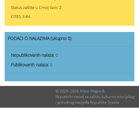
Status zaštite u Crnoj Gori: Z
CITES: II #4
PODACI O NALAZIMA (ukupno 0)
Nepublikovanih nalaza:
0
Publikovanih nalaza:
0
© 2020–2026
Arbor Magna
&
Republički zavod za zaštitu kulturno-istorijskog
i prirodnog nasljeđa Republike Srpske