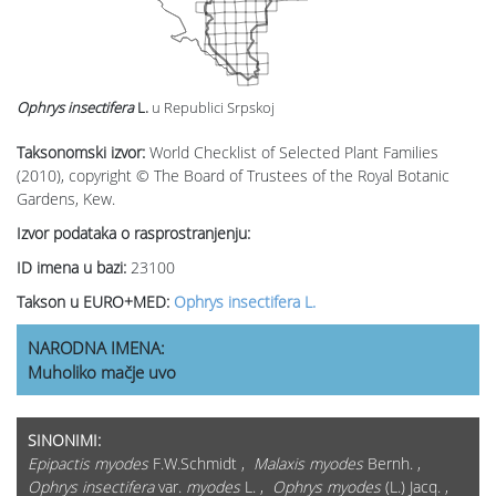
Ophrys insectifera
L.
u Republici Srpskoj
Taksonomski izvor:
World Checklist of Selected Plant Families
(2010), copyright © The Board of Trustees of the Royal Botanic
Gardens, Kew.
Izvor podataka o rasprostranjenju:
ID imena u bazi:
23100
Takson u EURO+MED:
Ophrys insectifera L.
NARODNA IMENA:
Muholiko mačje uvo
SINONIMI:
Epipactis myodes
F.W.Schmidt ,
Malaxis myodes
Bernh. ,
Ophrys insectifera
var.
myodes
L. ,
Ophrys myodes
(L.) Jacq. ,