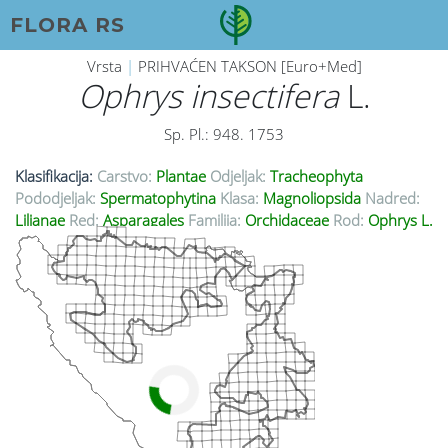
FLORA RS
Vrsta
|
PRIHVAĆEN TAKSON [Euro+Med]
Ophrys insectifera
L.
Sp. Pl.: 948. 1753
Klasifikacija:
Carstvo:
Plantae
Odjeljak:
Tracheophyta
Pododjeljak:
Spermatophytina
Klasa:
Magnoliopsida
Nadred:
Lilianae
Red:
Asparagales
Familija:
Orchidaceae
Rod:
Ophrys L.