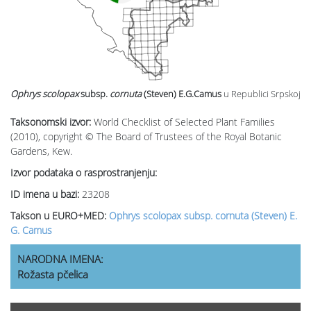
Ophrys scolopax
subsp.
cornuta
(Steven) E.G.Camus
u Republici Srpskoj
Taksonomski izvor:
World Checklist of Selected Plant Families
(2010), copyright © The Board of Trustees of the Royal Botanic
Gardens, Kew.
Izvor podataka o rasprostranjenju:
ID imena u bazi:
23208
Takson u EURO+MED:
Ophrys scolopax subsp. cornuta (Steven) E.
G. Camus
NARODNA IMENA:
Rožasta pčelica