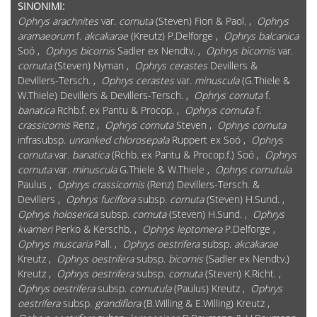
SINONIMI:
Ophrys arachnites
var.
cornuta
(Steven) Fiori & Paol. ,
Ophrys
aramaeorum
f.
akcakarae
(Kreutz) P.Delforge ,
Ophrys balcanica
Soó ,
Ophrys bicornis
Sadler ex Nendtv. ,
Ophrys bicornis
var.
cornuta
(Steven) Nyman ,
Ophrys cerastes
Devillers &
Devillers-Tersch. ,
Ophrys cerastes
var.
minuscula
(G.Thiele &
W.Thiele) Devillers & Devillers-Tersch. ,
Ophrys cornuta
f.
banatica
Rchb.f. ex Pantu & Procop. ,
Ophrys cornuta
f.
crassicornis
Renz ,
Ophrys cornuta
Steven ,
Ophrys cornuta
infrasubsp.
unranked chlorosepala
Ruppert ex Soó ,
Ophrys
cornuta
var.
banatica
(Rchb. ex Pantu & Procop.f.) Soó ,
Ophrys
cornuta
var.
minuscula
G.Thiele & W.Thiele ,
Ophrys cornutula
Paulus ,
Ophrys crassicornis
(Renz) Devillers-Tersch. &
Devillers ,
Ophrys fuciflora
subsp.
cornuta
(Steven) H.Sund. ,
Ophrys holoserica
subsp.
cornuta
(Steven) H.Sund. ,
Ophrys
kvarneri
Perko & Kerschb. ,
Ophrys leptomera
P.Delforge ,
Ophrys muscaria
Pall. ,
Ophrys oestrifera
subsp.
akcakarae
Kreutz ,
Ophrys oestrifera
subsp.
bicornis
(Sadler ex Nendtv.)
Kreutz ,
Ophrys oestrifera
subsp.
cornuta
(Steven) K.Richt. ,
Ophrys oestrifera
subsp.
cornutula
(Paulus) Kreutz ,
Ophrys
oestrifera
subsp.
grandiflora
(B.Willing & E.Willing) Kreutz ,