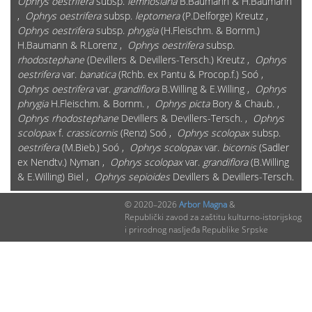
Ophrys oestrifera
subsp.
lemnosiana
B.Baumann & H.Baumann
,
Ophrys oestrifera
subsp.
leptomera
(P.Delforge) Kreutz ,
Ophrys oestrifera
subsp.
phrygia
(H.Fleischm. & Bornm.)
H.Baumann & R.Lorenz ,
Ophrys oestrifera
subsp.
rhodostephane
(Devillers & Devillers-Tersch.) Kreutz ,
Ophrys
oestrifera
var.
banatica
(Rchb. ex Pantu & Procop.f.) Soó ,
Ophrys oestrifera
var.
grandiflora
B.Willing & E.Willing ,
Ophrys
phrygia
H.Fleischm. & Bornm. ,
Ophrys picta
Bory & Chaub. ,
Ophrys rhodostephane
Devillers & Devillers-Tersch. ,
Ophrys
scolopax
f.
crassicornis
(Renz) Soó ,
Ophrys scolopax
subsp.
oestrifera
(M.Bieb.) Soó ,
Ophrys scolopax
var.
bicornis
(Sadler
ex Nendtv.) Nyman ,
Ophrys scolopax
var.
grandiflora
(B.Willing
& E.Willing) Biel ,
Ophrys sepioides
Devillers & Devillers-Tersch.
© 2020–2026
Arbor Magna
&
Republički zavod za zaštitu kulturno-istorijskog
UGROŽENOST:
i prirodnog nasljeđa Republike Srpske
Na "Crvenoj listi" RS: DA
Globalna Crvena lista (IUCN kategorija 2020): Nema
Evropska Crvena lista (IUCN kategorija 2020): Nema
Kategorija ugroženosti u Federaciji BiH: Nema