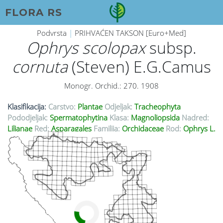
FLORA RS
Podvrsta
|
PRIHVAĆEN TAKSON [Euro+Med]
Ophrys scolopax
subsp.
cornuta
(Steven) E.G.Camus
Monogr. Orchid.: 270. 1908
Klasifikacija:
Carstvo:
Plantae
Odjeljak:
Tracheophyta
Pododjeljak:
Spermatophytina
Klasa:
Magnoliopsida
Nadred:
Lilianae
Red:
Asparagales
Familija:
Orchidaceae
Rod:
Ophrys L.