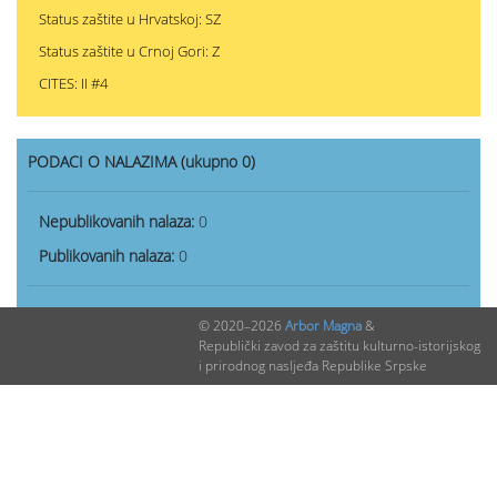
Status zaštite u Hrvatskoj: SZ
Status zaštite u Crnoj Gori: Z
CITES: II #4
PODACI O NALAZIMA (ukupno 0)
Nepublikovanih nalaza:
0
Publikovanih nalaza:
0
© 2020–2026
Arbor Magna
&
Republički zavod za zaštitu kulturno-istorijskog
i prirodnog nasljeđa Republike Srpske