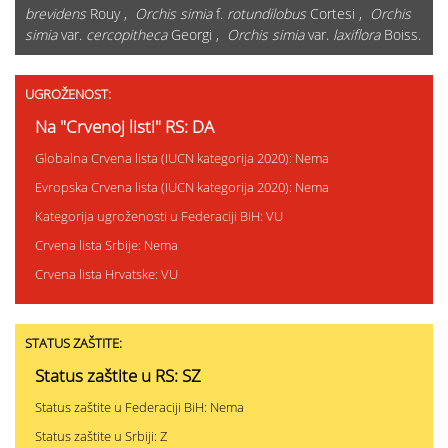
brevidens
Rouy ,
Orchis simia
f.
rotundilobus
Cortesi ,
Orchis
simia
var.
cercopitheca
Georgi ,
Orchis simia
var.
laxiflora
Boiss.
UGROŽENOST:
Na "Crvenoj listi" RS: DA
Globalna Crvena lista (IUCN kategorija 2020): Nema
Evropska Crvena lista (IUCN kategorija 2020): Nema
Kategorija ugroženosti u Federaciji BiH: VU
Crvena lista Srbije: Nema
Crvena lista Hrvatske: VU
STATUS ZAŠTITE:
Status zaštite u RS: SZ
Status zaštite u Federaciji BiH: Nema
Status zaštite u Srbiji: Z