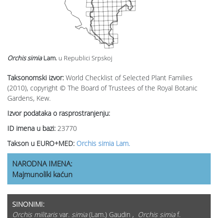
Orchis simia
Lam.
u Republici Srpskoj
Taksonomski izvor:
World Checklist of Selected Plant Families
(2010), copyright © The Board of Trustees of the Royal Botanic
Gardens, Kew.
Izvor podataka o rasprostranjenju:
ID imena u bazi:
23770
Takson u EURO+MED:
Orchis simia Lam.
NARODNA IMENA:
Majmunoliki kaćun
SINONIMI:
Orchis militaris
var.
simia
(Lam.) Gaudin ,
Orchis simia
f.