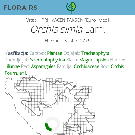
FLORA RS
Vrsta
|
PRIHVAĆEN TAKSON [Euro+Med]
Orchis simia
Lam.
Fl. Franç. 3: 507. 1779
Klasifikacija:
Carstvo:
Plantae
Odjeljak:
Tracheophyta
Pododjeljak:
Spermatophytina
Klasa:
Magnoliopsida
Nadred:
Lilianae
Red:
Asparagales
Familija:
Orchidaceae
Rod:
Orchis
Tourn. ex L.