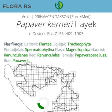
FLORA RS
Vrsta
|
PRIHVAĆEN TAKSON [Euro+Med]
Papaver kerneri
Hayek
in Oesterr. Bot. Z. 53: 409. 1903
Klasifikacija:
Carstvo:
Plantae
Odjeljak:
Tracheophyta
Pododjeljak:
Spermatophytina
Klasa:
Magnoliopsida
Nadred:
Ranunculanae
Red:
Ranunculales
Familija:
Papaveraceae Juss.
Rod:
Papaver L.