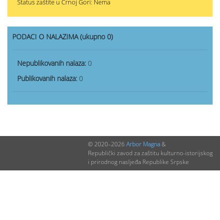
Status zaštite u Crnoj Gori: Nema
PODACI O NALAZIMA (ukupno 0)
Nepublikovanih nalaza:
0
Publikovanih nalaza:
0
© 2020–2026
Arbor Magna
&
Republički zavod za zaštitu kulturno-istorijskog
i prirodnog nasljeđa Republike Srpske