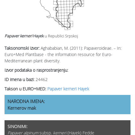
Papaver kerneri
Hayek
u Republici Srpskoj
Taksonomski izvor:
Aghababian, M. (2011): Papaveroideae. – In:
Euro+Med Plantbase - the information resource for Euro-
Mediterranean plant diversity.
Izvor podataka o rasprostranjenju:
ID imena u bazi:
24462
Takson u EURO+MED:
Papaver kerneri Hayek
NARODNA IMENA:
Kernerov mak
SINONIMI:
Papaver alpinum
subsp.
kerneri
(Hayek) Fedde