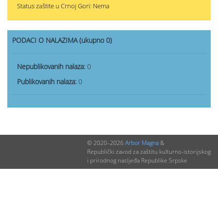
Status zaštite u Crnoj Gori: Nema
PODACI O NALAZIMA (ukupno 0)
Nepublikovanih nalaza:
0
Publikovanih nalaza:
0
© 2020–2026
Arbor Magna
&
Republički zavod za zaštitu kulturno-istorijskog
i prirodnog nasljeđa Republike Srpske