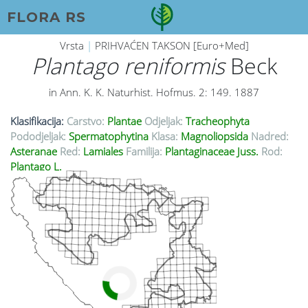
FLORA RS
Vrsta
|
PRIHVAĆEN TAKSON [Euro+Med]
Plantago reniformis
Beck
in Ann. K. K. Naturhist. Hofmus. 2: 149. 1887
Klasifikacija:
Carstvo:
Plantae
Odjeljak:
Tracheophyta
Pododjeljak:
Spermatophytina
Klasa:
Magnoliopsida
Nadred:
Asteranae
Red:
Lamiales
Familija:
Plantaginaceae Juss.
Rod:
Plantago L.