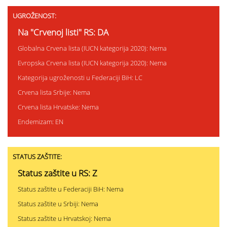
UGROŽENOST:
Na "Crvenoj listi" RS: DA
Globalna Crvena lista (IUCN kategorija 2020): Nema
Evropska Crvena lista (IUCN kategorija 2020): Nema
Kategorija ugroženosti u Federaciji BiH: LC
Crvena lista Srbije: Nema
Crvena lista Hrvatske: Nema
Endemizam: EN
STATUS ZAŠTITE:
Status zaštite u RS: Z
Status zaštite u Federaciji BiH: Nema
Status zaštite u Srbiji: Nema
Status zaštite u Hrvatskoj: Nema