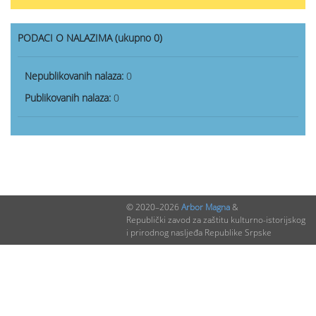
PODACI O NALAZIMA (ukupno 0)
Nepublikovanih nalaza:
0
Publikovanih nalaza:
0
© 2020–2026
Arbor Magna
&
Republički zavod za zaštitu kulturno-istorijskog
i prirodnog nasljeđa Republike Srpske