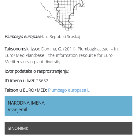
Plumbago europaea
L.
u Republici Srpskoj
Taksonomski izvor:
Domina, G. (2011): Plumbaginaceae. – In:
Euro+Med Plantbase - the information resource for Euro-
Mediterranean plant diversity.
Izvor podataka o rasprostranjenju:
ID imena u bazi:
25652
Takson u EURO+MED:
Plumbago europaea L.
NARODNA IMENA:
Vranjemil
SINONIMI: