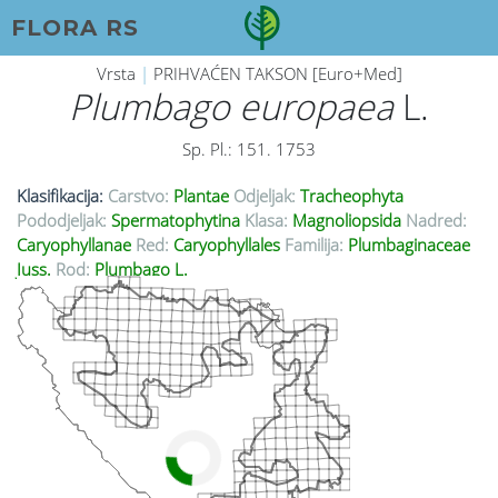
FLORA RS
Vrsta
|
PRIHVAĆEN TAKSON [Euro+Med]
Plumbago europaea
L.
Sp. Pl.: 151. 1753
Klasifikacija:
Carstvo:
Plantae
Odjeljak:
Tracheophyta
Pododjeljak:
Spermatophytina
Klasa:
Magnoliopsida
Nadred:
Caryophyllanae
Red:
Caryophyllales
Familija:
Plumbaginaceae
Juss.
Rod:
Plumbago L.