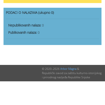
PODACI O NALAZIMA (ukupno 0)
Nepublikovanih nalaza:
0
Publikovanih nalaza:
0
© 2020–2026
Arbor Magna
&
Republički zavod za zaštitu kulturno-istorijskog
i prirodnog nasljeđa Republike Srpske