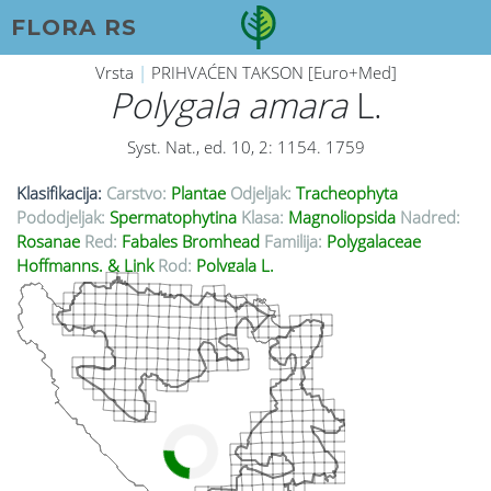
FLORA RS
Vrsta
|
PRIHVAĆEN TAKSON [Euro+Med]
Polygala amara
L.
Syst. Nat., ed. 10, 2: 1154. 1759
Klasifikacija:
Carstvo:
Plantae
Odjeljak:
Tracheophyta
Pododjeljak:
Spermatophytina
Klasa:
Magnoliopsida
Nadred:
Rosanae
Red:
Fabales Bromhead
Familija:
Polygalaceae
Hoffmanns. & Link
Rod:
Polygala L.