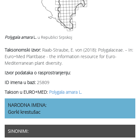
Polygala amara
L.
u Republici Srpskoj
Taksonomski izvor:
Raab-Straube, E. von (2018): Polygalaceae. – In:
Euro+Med Plantbase - the information resource for Euro-
Mediterranean plant diversity.
Izvor podataka o rasprostranjenju:
ID imena u bazi:
25809
Takson u EURO+MED:
Polygala amara L.
NARODNA IMENA:
Gorki krestušac
SINONIMI: