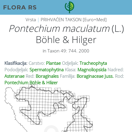
FLORA RS
Vrsta
|
PRIHVAĆEN TAKSON [Euro+Med]
Pontechium maculatum
(L.)
Böhle & Hilger
in Taxon 49: 744. 2000
Klasifikacija:
Carstvo:
Plantae
Odjeljak:
Tracheophyta
Pododjeljak:
Spermatophytina
Klasa:
Magnoliopsida
Nadred:
Asteranae
Red:
Boraginales
Familija:
Boraginaceae Juss.
Rod:
Pontechium Böhle & Hilger