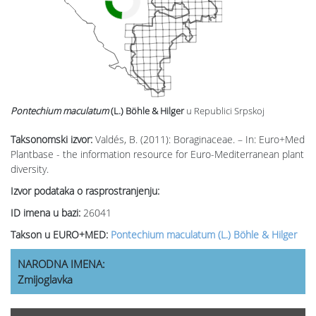
Pontechium maculatum
(L.) Böhle & Hilger
u Republici Srpskoj
Taksonomski izvor:
Valdés, B. (2011): Boraginaceae. – In: Euro+Med
Plantbase - the information resource for Euro-Mediterranean plant
diversity.
Izvor podataka o rasprostranjenju:
ID imena u bazi:
26041
Takson u EURO+MED:
Pontechium maculatum (L.) Böhle & Hilger
NARODNA IMENA:
Zmijoglavka