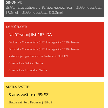
SINONIMI:
Echium maculatum
L. ,
Echium rubrum
Jacq. ,
Echium russicum
J.F.Gmel. ,
Echium russicum
S.G.Gmel.
UGROŽENOST:
Na "Crvenoj listi" RS: DA
Globalna Crvena lista (IUCN kategorija 2020): Nema
Evropska Crvena lista (IUCN kategorija 2020): Nema
Kategorija ugroženosti u Federaciji BiH: EN
Crvena lista Srbije: Nema
Crvena lista Hrvatske: Nema
STATUS ZAŠTITE:
Status zaštite u RS: SZ
Status zaštite u Federaciji BiH: Z