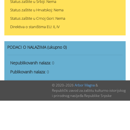
Status zaštite u Srbiji: Nema
Status zaštite u Hrvatskoj: Nema
Status zaštite u Crnoj Gori: Nema
Direktiva o staništima EU: II, IV
PODACI O NALAZIMA (ukupno 0)
Nepublikovanih nalaza:
0
Publikovanih nalaza:
0
© 2020–2026
Arbor Magna
&
Republički zavod za zaštitu kulturno-istorijskog
i prirodnog nasljeđa Republike Srpske