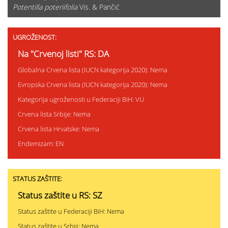
Potentilla poteriifolia
Vis. & Pančić
UGROŽENOST:
Na "Crvenoj listi" RS: DA
Globalna Crvena lista (IUCN kategorija 2020): Nema
Evropska Crvena lista (IUCN kategorija 2020): Nema
Kategorija ugroženosti u Federaciji BiH: VU
Crvena lista Srbije: Nema
Crvena lista Hrvatske: Nema
Endemizam: EN
STATUS ZAŠTITE:
Status zaštite u RS: SZ
Status zaštite u Federaciji BiH: Nema
Status zaštite u Srbiji: Nema