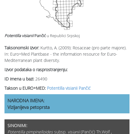
Potentilla visianii
Pančić
u Republici Srpskoj
Taksonomski izvor:
Kurtto, A. (2009): Rosaceae (pro parte majore).
In: Euro+Med Plantbase - the information resource for Euro-
Mediterranean plant diversity.
Izvor podataka o rasprostranjenju:
ID imena u bazi:
26490
Takson u EURO+MED:
Potentilla visianii Pančić
NARODNA IMENA:
Vizijanijeva petoprsta
SINONIMI:
Potentilla pimpinelloides
subsp.
visianii
(Pančić) Th.Wolf ,