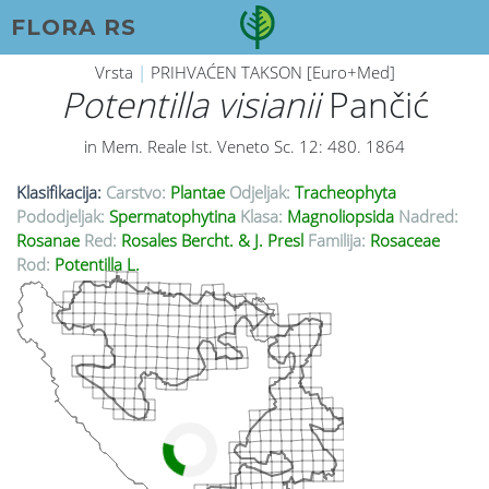
FLORA RS
Vrsta
|
PRIHVAĆEN TAKSON [Euro+Med]
Potentilla visianii
Pančić
in Mem. Reale Ist. Veneto Sc. 12: 480. 1864
Klasifikacija:
Carstvo:
Plantae
Odjeljak:
Tracheophyta
Pododjeljak:
Spermatophytina
Klasa:
Magnoliopsida
Nadred:
Rosanae
Red:
Rosales Bercht. & J. Presl
Familija:
Rosaceae
Rod:
Potentilla L.