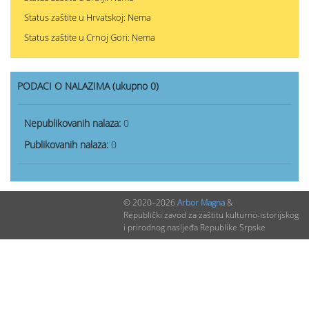
Status zaštite u Hrvatskoj: Nema
Status zaštite u Crnoj Gori: Nema
PODACI O NALAZIMA (ukupno 0)
Nepublikovanih nalaza:
0
Publikovanih nalaza:
0
© 2020–2026
Arbor Magna
&
Republički zavod za zaštitu kulturno-istorijskog
i prirodnog nasljeđa Republike Srpske