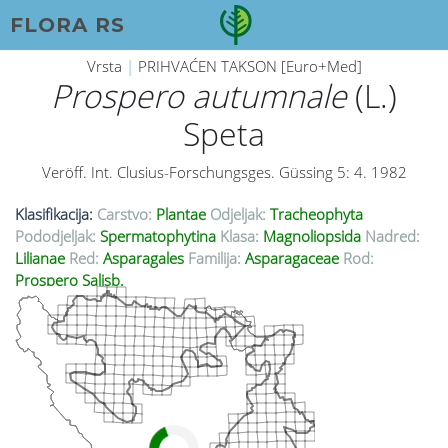
FLORA RS
Vrsta
|
PRIHVAĆEN TAKSON [Euro+Med]
Prospero autumnale
(L.)
Speta
Veröff. Int. Clusius-Forschungsges. Güssing 5: 4. 1982
Klasifikacija:
Carstvo:
Plantae
Odjeljak:
Tracheophyta
Pododjeljak:
Spermatophytina
Klasa:
Magnoliopsida
Nadred:
Lilianae
Red:
Asparagales
Familija:
Asparagaceae
Rod:
Prospero Salisb.