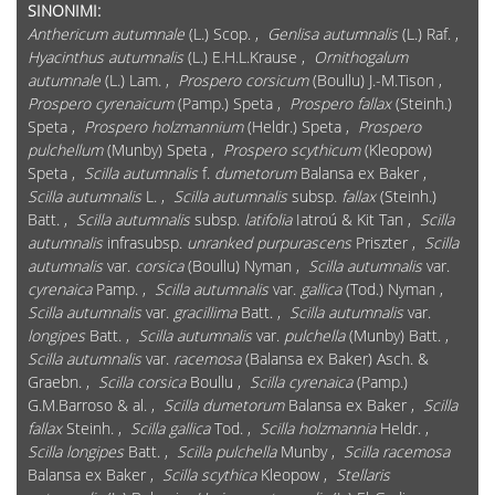
SINONIMI:
Anthericum autumnale
(L.) Scop. ,
Genlisa autumnalis
(L.) Raf. ,
Hyacinthus autumnalis
(L.) E.H.L.Krause ,
Ornithogalum
autumnale
(L.) Lam. ,
Prospero corsicum
(Boullu) J.-M.Tison ,
Prospero cyrenaicum
(Pamp.) Speta ,
Prospero fallax
(Steinh.)
Speta ,
Prospero holzmannium
(Heldr.) Speta ,
Prospero
pulchellum
(Munby) Speta ,
Prospero scythicum
(Kleopow)
Speta ,
Scilla autumnalis
f.
dumetorum
Balansa ex Baker ,
Scilla autumnalis
L. ,
Scilla autumnalis
subsp.
fallax
(Steinh.)
Batt. ,
Scilla autumnalis
subsp.
latifolia
Iatroú & Kit Tan ,
Scilla
autumnalis
infrasubsp.
unranked purpurascens
Priszter ,
Scilla
autumnalis
var.
corsica
(Boullu) Nyman ,
Scilla autumnalis
var.
cyrenaica
Pamp. ,
Scilla autumnalis
var.
gallica
(Tod.) Nyman ,
Scilla autumnalis
var.
gracillima
Batt. ,
Scilla autumnalis
var.
longipes
Batt. ,
Scilla autumnalis
var.
pulchella
(Munby) Batt. ,
Scilla autumnalis
var.
racemosa
(Balansa ex Baker) Asch. &
Graebn. ,
Scilla corsica
Boullu ,
Scilla cyrenaica
(Pamp.)
G.M.Barroso & al. ,
Scilla dumetorum
Balansa ex Baker ,
Scilla
fallax
Steinh. ,
Scilla gallica
Tod. ,
Scilla holzmannia
Heldr. ,
Scilla longipes
Batt. ,
Scilla pulchella
Munby ,
Scilla racemosa
Balansa ex Baker ,
Scilla scythica
Kleopow ,
Stellaris