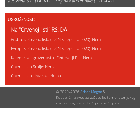
autumnalis
(L.) Bubani ,
Urginea autumnalis
(L.) El-Gadi
UGROŽENOST:
Na "Crvenoj listi" RS: DA
Globalna Crvena lista (IUCN kategorija 2020): Nema
Evropska Crvena lista (IUCN kategorija 2020): Nema
Kategorija ugroženosti u Federaciji BiH: Nema
Crvena lista Srbije: Nema
Crvena lista Hrvatske: Nema
© 2020–2026
Arbor Magna
&
STATUS ZAŠTITE:
Republički zavod za zaštitu kulturno-istorijskog
i prirodnog nasljeđa Republike Srpske
Status zaštite u RS: SZ
Status zaštite u Federaciji BiH: Nema
Status zaštite u Srbiji: Z
Status zaštite u Hrvatskoj: Nema