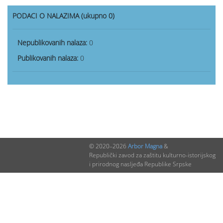
PODACI O NALAZIMA (ukupno 0)
Nepublikovanih nalaza:
0
Publikovanih nalaza:
0
© 2020–2026
Arbor Magna
&
Republički zavod za zaštitu kulturno-istorijskog
i prirodnog nasljeđa Republike Srpske