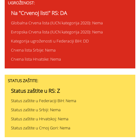
UGROŽENOST:
Na "Crvenoj listi" RS: DA
Globalna Crvena lista (IUCN kategorija 2020): Nema
Evropska Crvena lista (IUCN kategorija 2020): Nema
Kategorija ugroženosti u Federaciji BiH: DD
Crvena lista Srbije: Nema
Crvena lista Hrvatske: Nema
STATUS ZAŠTITE:
Status zaštite u RS: Z
Status zaštite u Federaciji BiH: Nema
Status zaštite u Srbiji: Nema
Status zaštite u Hrvatskoj: Nema
Status zaštite u Crnoj Gori: Nema