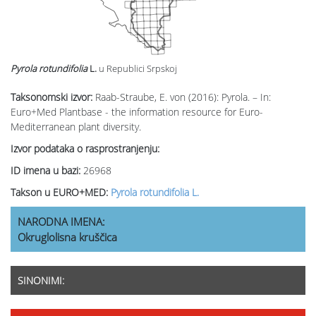
Pyrola rotundifolia
L.
u Republici Srpskoj
Taksonomski izvor:
Raab-Straube, E. von (2016): Pyrola. – In:
Euro+Med Plantbase - the information resource for Euro-
Mediterranean plant diversity.
Izvor podataka o rasprostranjenju:
ID imena u bazi:
26968
Takson u EURO+MED:
Pyrola rotundifolia L.
NARODNA IMENA:
Okruglolisna kruščica
SINONIMI: