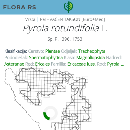
FLORA RS
Vrsta
|
PRIHVAĆEN TAKSON [Euro+Med]
Pyrola rotundifolia
L.
Sp. Pl.: 396. 1753
Klasifikacija:
Carstvo:
Plantae
Odjeljak:
Tracheophyta
Pododjeljak:
Spermatophytina
Klasa:
Magnoliopsida
Nadred:
Asteranae
Red:
Ericales
Familija:
Ericaceae Juss.
Rod:
Pyrola L.