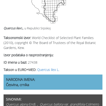
Quercus ilex
L.
u Republici Srpskoj
Taksonomski izvor:
World Checklist of Selected Plant Families
(2010), copyright © The Board of Trustees of the Royal Botanic
Gardens, Kew.
Izvor podataka o rasprostranjenju:
ID imena u bazi:
27438
Takson u EURO+MED:
Quercus ilex L.
NARODNA IMENA:
Česvina, crnika
SINONIMI:
Quercus alpina
Endl. ,
Quercus ballota
var.
grandifolia
Colmeiro