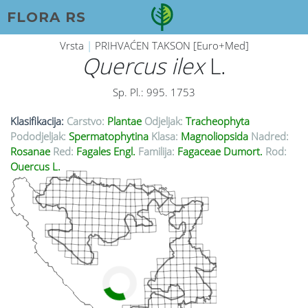
FLORA RS
Vrsta
|
PRIHVAĆEN TAKSON [Euro+Med]
Quercus ilex
L.
Sp. Pl.: 995. 1753
Klasifikacija:
Carstvo:
Plantae
Odjeljak:
Tracheophyta
Pododjeljak:
Spermatophytina
Klasa:
Magnoliopsida
Nadred:
Rosanae
Red:
Fagales Engl.
Familija:
Fagaceae Dumort.
Rod:
Quercus L.