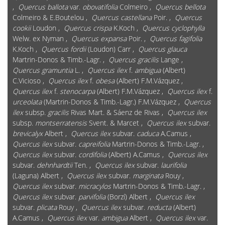
,
Quercus ballota
var.
obovatifolia
Colmeiro ,
Quercus bellota
Colmeiro & E.Boutelou ,
Quercus castellana
Poir. ,
Quercus
cookii
Loudon ,
Quercus crispa
K.Koch ,
Quercus cyclophylla
Welw. ex Nyman ,
Quercus expansa
Poir. ,
Quercus fagifolia
K.Koch ,
Quercus fordii
(Loudon) Carr ,
Quercus glauca
Martrin-Donos & Timb.-Lagr. ,
Quercus gracilis
Lange ,
Quercus gramuntia
L. ,
Quercus ilex
f.
ambigua
(Albert)
C.Vicioso ,
Quercus ilex
f.
obesa
(Albert) F.M.Vázquez ,
Quercus ilex
f.
stenocarpa
(Albert) F.M.Vázquez ,
Quercus ilex
f.
urceolata
(Martrin-Donos & Timb.-Lagr.) F.M.Vázquez ,
Quercus
ilex
subsp.
gracilis
Rivas Mart. & Sáenz de Rivas ,
Quercus ilex
subsp.
montserratensis
Svent. & Marcet ,
Quercus ilex
subvar.
brevicalyx
Albert ,
Quercus ilex
subvar.
caduca
A.Camus ,
Quercus ilex
subvar.
capreifolia
Martrin-Donos & Timb.-Lagr. ,
Quercus ilex
subvar.
cordifolia
(Albert) A.Camus ,
Quercus ilex
subvar.
dehnhardtii
Ten. ,
Quercus ilex
subvar.
laurifolia
(Laguna) Albert ,
Quercus ilex
subvar.
marginata
Rouy ,
Quercus ilex
subvar.
micracylos
Martrin-Donos & Timb.-Lagr. ,
Quercus ilex
subvar.
parvifolia
(Borzí) Albert ,
Quercus ilex
subvar.
plicata
Rouy ,
Quercus ilex
subvar.
reducta
(Albert)
A.Camus ,
Quercus ilex
var.
ambigua
Albert ,
Quercus ilex
var.