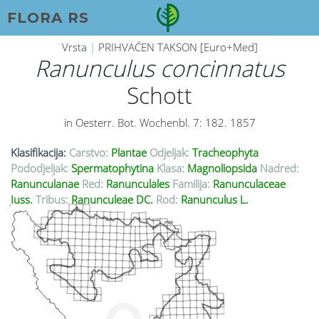
FLORA RS
Vrsta
|
PRIHVAĆEN TAKSON [Euro+Med]
Ranunculus concinnatus
Schott
in Oesterr. Bot. Wochenbl. 7: 182. 1857
Klasifikacija:
Carstvo:
Plantae
Odjeljak:
Tracheophyta
Pododjeljak:
Spermatophytina
Klasa:
Magnoliopsida
Nadred:
Ranunculanae
Red:
Ranunculales
Familija:
Ranunculaceae
Juss.
Tribus:
Ranunculeae DC.
Rod:
Ranunculus L.