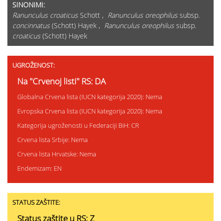
SINONIMI:
Ranunculus croaticus
Schott ,
Ranunculus oreophilus
subsp.
concinnatus
(Schott) Hayek ,
Ranunculus oreophilus
subsp.
croaticus
(Schott) Hayek
UGROŽENOST:
Na "Crvenoj listi" RS: DA
Globalna Crvena lista (IUCN kategorija 2020): Nema
Evropska Crvena lista (IUCN kategorija 2020): Nema
Kategorija ugroženosti u Federaciji BiH: CR
Crvena lista Srbije: Nema
Crvena lista Hrvatske: Nema
Endemizam: EN
STATUS ZAŠTITE:
Status zaštite u RS: Z