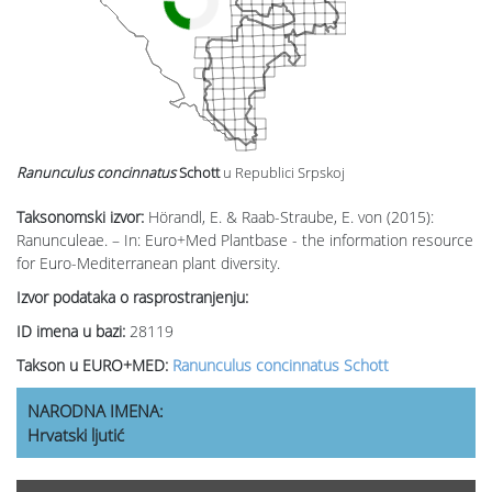
Ranunculus concinnatus
Schott
u Republici Srpskoj
Taksonomski izvor:
Hörandl, E. & Raab-Straube, E. von (2015):
Ranunculeae. – In: Euro+Med Plantbase - the information resource
for Euro-Mediterranean plant diversity.
Izvor podataka o rasprostranjenju:
ID imena u bazi:
28119
Takson u EURO+MED:
Ranunculus concinnatus Schott
NARODNA IMENA:
Hrvatski ljutić