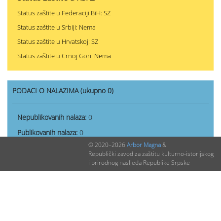
Status zaštite u Federaciji BiH: SZ
Status zaštite u Srbiji: Nema
Status zaštite u Hrvatskoj: SZ
Status zaštite u Crnoj Gori: Nema
PODACI O NALAZIMA (ukupno 0)
Nepublikovanih nalaza:
0
Publikovanih nalaza:
0
© 2020–2026
Arbor Magna
&
Republički zavod za zaštitu kulturno-istorijskog
i prirodnog nasljeđa Republike Srpske