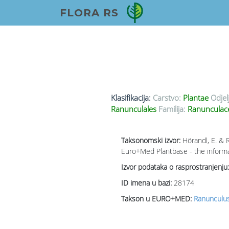
FLORA RS
Klasifikacija:
Carstvo:
Plantae
Odjel
Ranunculales
Familija:
Ranunculace
Taksonomski izvor:
Hörandl, E. & 
Euro+Med Plantbase - the informat
Izvor podataka o rasprostranjenju:
ID imena u bazi:
28174
Takson u EURO+MED:
Ranunculus 