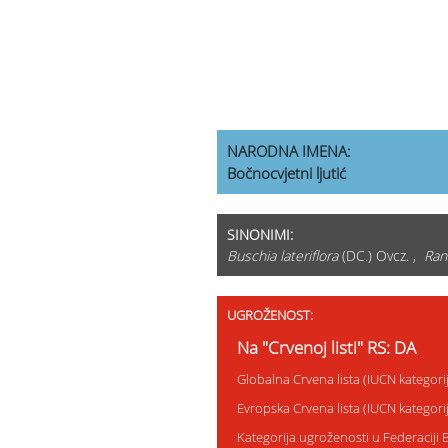
NARODNA IMENA:
Bočnocvjetni ljutić
SINONIMI:
Buschia lateriflora
(DC.) Ovcz. ,
Ran
UGROŽENOST:
Na "Crvenoj listi" RS: DA
Globalna Crvena lista (IUCN kategori
Evropska Crvena lista (IUCN kategor
Kategorija ugroženosti u Federaciji