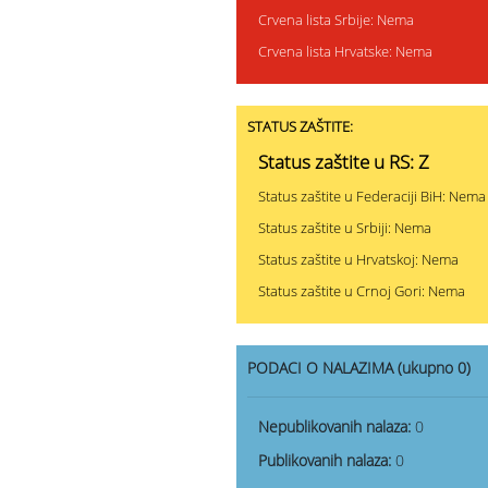
Crvena lista Srbije: Nema
Crvena lista Hrvatske: Nema
STATUS ZAŠTITE:
Status zaštite u RS: Z
Status zaštite u Federaciji BiH: Nema
Status zaštite u Srbiji: Nema
Status zaštite u Hrvatskoj: Nema
Status zaštite u Crnoj Gori: Nema
PODACI O NALAZIMA (ukupno 0)
Nepublikovanih nalaza:
0
Publikovanih nalaza:
0