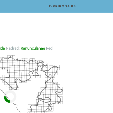
E-PRIRODA RS
ida
Nadred:
Ranunculanae
Red: