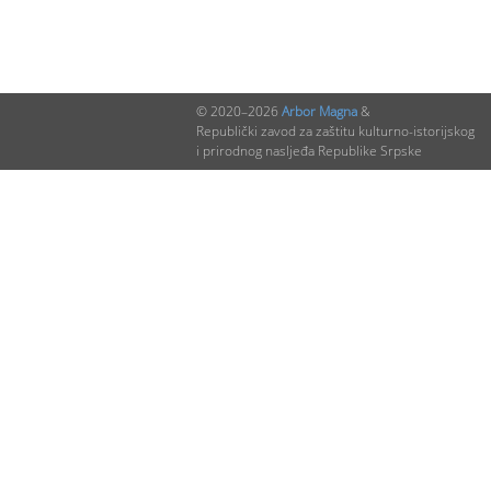
© 2020–2026
Arbor Magna
&
Republički zavod za zaštitu kulturno-istorijskog
i prirodnog nasljeđa Republike Srpske