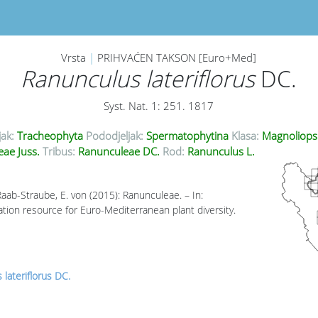
Vrsta
|
PRIHVAĆEN TAKSON [Euro+Med]
Ranunculus lateriflorus
DC.
Syst. Nat. 1: 251. 1817
jak:
Tracheophyta
Pododjeljak:
Spermatophytina
Klasa:
Magnoliops
ae Juss.
Tribus:
Ranunculeae DC.
Rod:
Ranunculus L.
Raab-Straube, E. von (2015): Ranunculeae. – In:
ion resource for Euro-Mediterranean plant diversity.
lateriflorus DC.