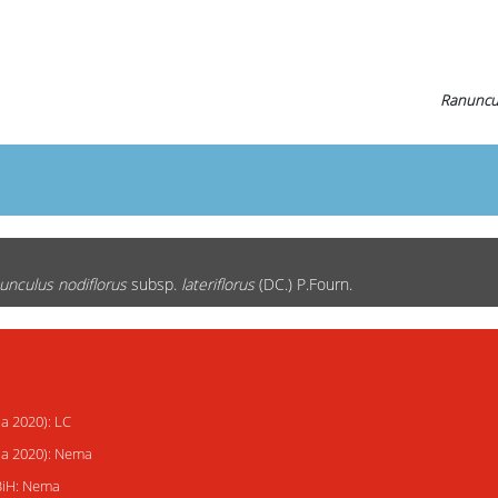
Ranuncul
unculus nodiflorus
subsp.
lateriflorus
(DC.) P.Fourn.
ja 2020): LC
ija 2020): Nema
 BiH: Nema