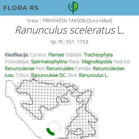
FLORA RS
Vrsta
|
PRIHVAĆEN TAKSON [Euro+Med]
Ranunculus sceleratus
L.
Sp. Pl.: 551. 1753
Klasifikacija:
Carstvo:
Plantae
Odjeljak:
Tracheophyta
Pododjeljak:
Spermatophytina
Klasa:
Magnoliopsida
Nadred:
Ranunculanae
Red:
Ranunculales
Familija:
Ranunculaceae
Juss.
Tribus:
Ranunculeae DC.
Rod:
Ranunculus L.