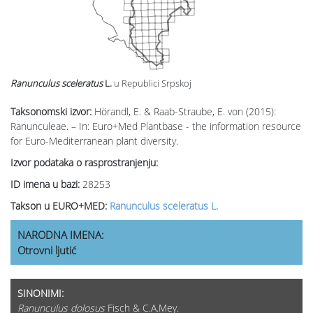
Ranunculus sceleratus
L.
u Republici Srpskoj
Taksonomski izvor:
Hörandl, E. & Raab-Straube, E. von (2015):
Ranunculeae. – In: Euro+Med Plantbase - the information resource
for Euro-Mediterranean plant diversity.
Izvor podataka o rasprostranjenju:
ID imena u bazi:
28253
Takson u EURO+MED:
Ranunculus sceleratus L.
NARODNA IMENA:
Otrovni ljutić
SINONIMI:
Ranunculus dolosus
Fisch & C.A.Mey.