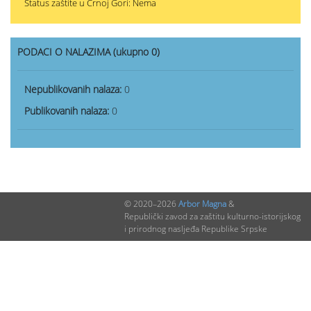
Status zaštite u Crnoj Gori: Nema
PODACI O NALAZIMA (ukupno 0)
Nepublikovanih nalaza:
0
Publikovanih nalaza:
0
© 2020–2026
Arbor Magna
&
Republički zavod za zaštitu kulturno-istorijskog
i prirodnog nasljeđa Republike Srpske