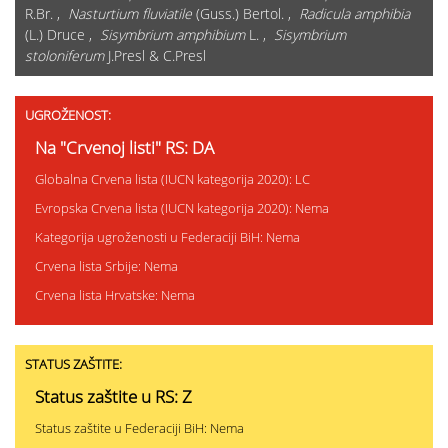
R.Br. ,
Nasturtium fluviatile
(Guss.) Bertol. ,
Radicula amphibia
(L.) Druce ,
Sisymbrium amphibium
L. ,
Sisymbrium
stoloniferum
J.Presl & C.Presl
UGROŽENOST:
Na "Crvenoj listi" RS: DA
Globalna Crvena lista (IUCN kategorija 2020): LC
Evropska Crvena lista (IUCN kategorija 2020): Nema
Kategorija ugroženosti u Federaciji BiH: Nema
Crvena lista Srbije: Nema
Crvena lista Hrvatske: Nema
STATUS ZAŠTITE:
Status zaštite u RS: Z
Status zaštite u Federaciji BiH: Nema