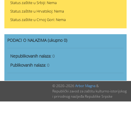
Status zaštite u Srbiji: Nema
Status zaštite u Hrvatskoj: Nema
Status zaštite u Crnoj Gori: Nema
PODACI O NALAZIMA (ukupno 0)
Nepublikovanih nalaza:
0
Publikovanih nalaza:
0
© 2020–2026
Arbor Magna
&
Republički zavod za zaštitu kulturno-istorijskog
i prirodnog nasljeđa Republike Srpske