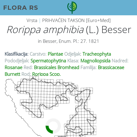
FLORA RS
Vrsta
|
PRIHVAĆEN TAKSON [Euro+Med]
Rorippa amphibia
(L.) Besser
in Besser, Enum. Pl.: 27. 1821
Klasifikacija:
Carstvo:
Plantae
Odjeljak:
Tracheophyta
Pododjeljak:
Spermatophytina
Klasa:
Magnoliopsida
Nadred:
Rosanae
Red:
Brassicales Bromhead
Familija:
Brassicaceae
Burnett
Rod:
Rorippa Scop.