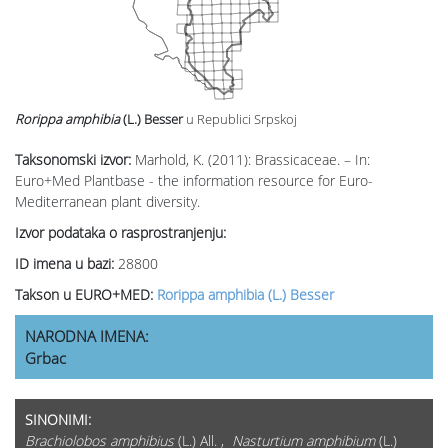
Rorippa amphibia
(L.) Besser
u Republici Srpskoj
Taksonomski izvor:
Marhold, K. (2011): Brassicaceae. – In:
Euro+Med Plantbase - the information resource for Euro-
Mediterranean plant diversity.
Izvor podataka o rasprostranjenju:
ID imena u bazi:
28800
Takson u EURO+MED:
Rorippa amphibia (L.) Besser
NARODNA IMENA:
Grbac
SINONIMI:
Brachiolobos amphibius
(L.) All. ,
Nasturtium amphibium
(L.)