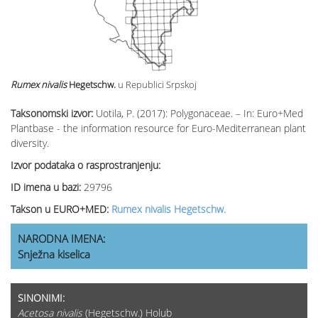
Rumex nivalis
Hegetschw.
u Republici Srpskoj
Taksonomski izvor:
Uotila, P. (2017): Polygonaceae. – In: Euro+Med
Plantbase - the information resource for Euro-Mediterranean plant
diversity.
Izvor podataka o rasprostranjenju:
ID imena u bazi:
29796
Takson u EURO+MED:
Rumex nivalis Hegetschw.
NARODNA IMENA:
Snježna kiselica
SINONIMI:
Acetosa nivalis
(Hegetschw.) Holub