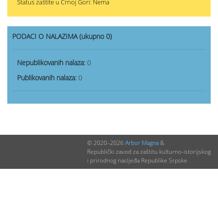
Status zaštite u Crnoj Gori: Nema
PODACI O NALAZIMA (ukupno 0)
Nepublikovanih nalaza:
0
Publikovanih nalaza:
0
© 2020–2026
Arbor Magna
&
Republički zavod za zaštitu kulturno-istorijskog
i prirodnog nasljeđa Republike Srpske