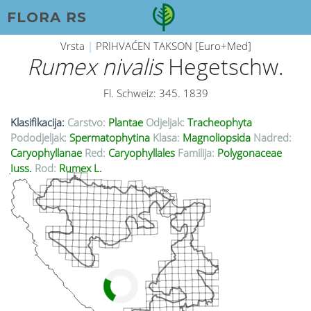
FLORA RS
Vrsta
|
PRIHVAĆEN TAKSON [Euro+Med]
Rumex nivalis
Hegetschw.
Fl. Schweiz: 345. 1839
Klasifikacija:
Carstvo:
Plantae
Odjeljak:
Tracheophyta
Pododjeljak:
Spermatophytina
Klasa:
Magnoliopsida
Nadred:
Caryophyllanae
Red:
Caryophyllales
Familija:
Polygonaceae
Juss.
Rod:
Rumex L.