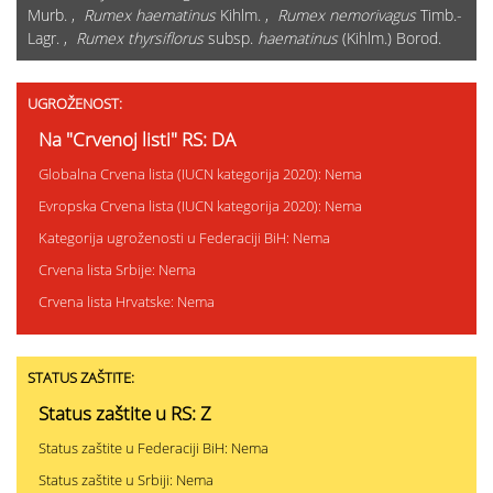
Murb. ,
Rumex haematinus
Kihlm. ,
Rumex nemorivagus
Timb.-
Lagr. ,
Rumex thyrsiflorus
subsp.
haematinus
(Kihlm.) Borod.
UGROŽENOST:
Na "Crvenoj listi" RS: DA
Globalna Crvena lista (IUCN kategorija 2020): Nema
Evropska Crvena lista (IUCN kategorija 2020): Nema
Kategorija ugroženosti u Federaciji BiH: Nema
Crvena lista Srbije: Nema
Crvena lista Hrvatske: Nema
STATUS ZAŠTITE:
Status zaštite u RS: Z
Status zaštite u Federaciji BiH: Nema
Status zaštite u Srbiji: Nema