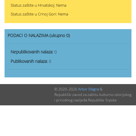
Status zaštite u Hrvatskoj: Nema
Status zaštite u Crnoj Gori: Nema
PODACI O NALAZIMA (ukupno 0)
Nepublikovanih nalaza:
0
Publikovanih nalaza:
0
© 2020–2026
Arbor Magna
&
Republički zavod za zaštitu kulturno-istorijskog
i prirodnog nasljeđa Republike Srpske