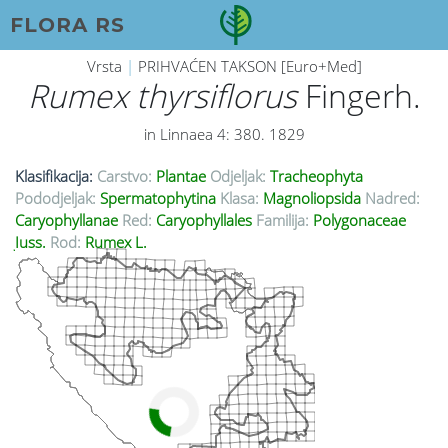
FLORA RS
Vrsta
|
PRIHVAĆEN TAKSON [Euro+Med]
Rumex thyrsiflorus
Fingerh.
in Linnaea 4: 380. 1829
Klasifikacija:
Carstvo:
Plantae
Odjeljak:
Tracheophyta
Pododjeljak:
Spermatophytina
Klasa:
Magnoliopsida
Nadred:
Caryophyllanae
Red:
Caryophyllales
Familija:
Polygonaceae
Juss.
Rod:
Rumex L.