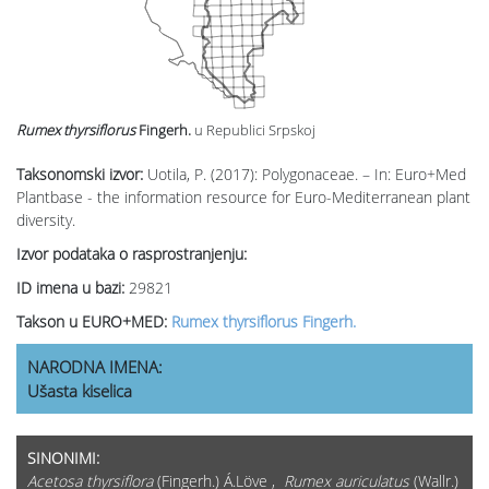
Rumex thyrsiflorus
Fingerh.
u Republici Srpskoj
Taksonomski izvor:
Uotila, P. (2017): Polygonaceae. – In: Euro+Med
Plantbase - the information resource for Euro-Mediterranean plant
diversity.
Izvor podataka o rasprostranjenju:
ID imena u bazi:
29821
Takson u EURO+MED:
Rumex thyrsiflorus Fingerh.
NARODNA IMENA:
Ušasta kiselica
SINONIMI:
Acetosa thyrsiflora
(Fingerh.) Á.Löve ,
Rumex auriculatus
(Wallr.)