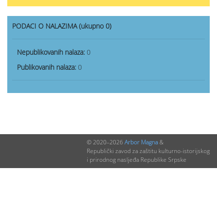
PODACI O NALAZIMA (ukupno 0)
Nepublikovanih nalaza:
0
Publikovanih nalaza:
0
© 2020–2026
Arbor Magna
&
Republički zavod za zaštitu kulturno-istorijskog
i prirodnog nasljeđa Republike Srpske