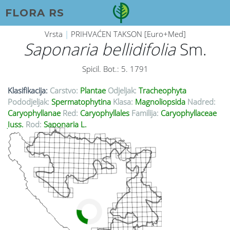
FLORA RS
Vrsta
|
PRIHVAĆEN TAKSON [Euro+Med]
Saponaria bellidifolia
Sm.
Spicil. Bot.: 5. 1791
Klasifikacija:
Carstvo:
Plantae
Odjeljak:
Tracheophyta
Pododjeljak:
Spermatophytina
Klasa:
Magnoliopsida
Nadred:
Caryophyllanae
Red:
Caryophyllales
Familija:
Caryophyllaceae
Juss.
Rod:
Saponaria L.