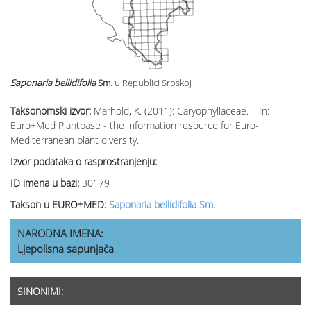
Saponaria bellidifolia
Sm.
u Republici Srpskoj
Taksonomski izvor:
Marhold, K. (2011): Caryophyllaceae. – In:
Euro+Med Plantbase - the information resource for Euro-
Mediterranean plant diversity.
Izvor podataka o rasprostranjenju:
ID imena u bazi:
30179
Takson u EURO+MED:
Saponaria bellidifolia Sm.
NARODNA IMENA:
Ljepolisna sapunjača
SINONIMI: