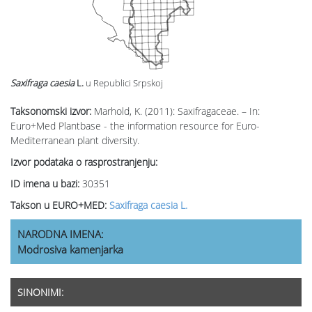
Saxifraga caesia
L.
u Republici Srpskoj
Taksonomski izvor:
Marhold, K. (2011): Saxifragaceae. – In:
Euro+Med Plantbase - the information resource for Euro-
Mediterranean plant diversity.
Izvor podataka o rasprostranjenju:
ID imena u bazi:
30351
Takson u EURO+MED:
Saxifraga caesia L.
NARODNA IMENA:
Modrosiva kamenjarka
SINONIMI: