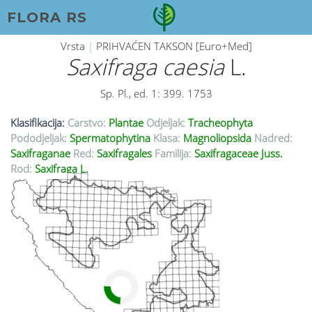
FLORA RS
Vrsta
|
PRIHVAĆEN TAKSON [Euro+Med]
Saxifraga caesia
L.
Sp. Pl., ed. 1: 399. 1753
Klasifikacija:
Carstvo:
Plantae
Odjeljak:
Tracheophyta
Pododjeljak:
Spermatophytina
Klasa:
Magnoliopsida
Nadred:
Saxifraganae
Red:
Saxifragales
Familija:
Saxifragaceae Juss.
Rod:
Saxifraga L.