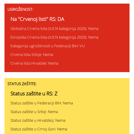
UGROŽENOST:
Na "Crvenoj listi" RS: DA
Globalna Crvena lista (IUCN kategorija 2020): Nema
Evropska Crvena lista (IUCN kategorija 2020): Nema
Kategorija ugroženosti u Federaciji BiH: VU
Crvena lista Srbije: Nema
Crvena lista Hrvatske: Nema
STATUS ZAŠTITE:
Status zaštite u RS: Z
Status zaštite u Federaciji BiH: Nema
Status zaštite u Srbiji: Nema
Status zaštite u Hrvatskoj: Nema
Status zaštite u Crnoj Gori: Nema