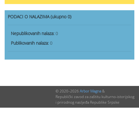
PODACI O NALAZIMA (ukupno 0)
Nepublikovanih nalaza:
0
Publikovanih nalaza:
0
© 2020–2026
Arbor Magna
&
Republički zavod za zaštitu kulturno-istorijskog
i prirodnog nasljeđa Republike Srpske