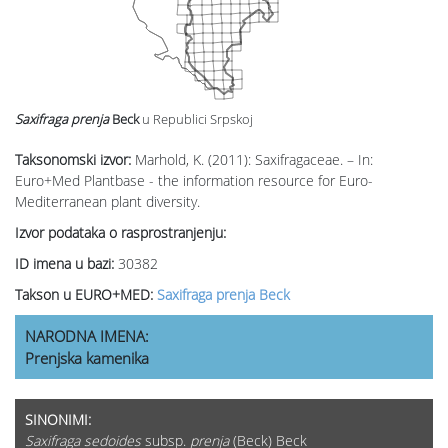
Saxifraga prenja
Beck
u Republici Srpskoj
Taksonomski izvor:
Marhold, K. (2011): Saxifragaceae. – In:
Euro+Med Plantbase - the information resource for Euro-
Mediterranean plant diversity.
Izvor podataka o rasprostranjenju:
ID imena u bazi:
30382
Takson u EURO+MED:
Saxifraga prenja Beck
NARODNA IMENA:
Prenjska kamenika
SINONIMI:
Saxifraga sedoides
subsp.
prenja
(Beck) Beck