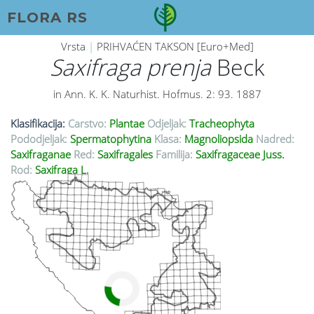
FLORA RS
Vrsta
|
PRIHVAĆEN TAKSON [Euro+Med]
Saxifraga prenja
Beck
in Ann. K. K. Naturhist. Hofmus. 2: 93. 1887
Klasifikacija:
Carstvo:
Plantae
Odjeljak:
Tracheophyta
Pododjeljak:
Spermatophytina
Klasa:
Magnoliopsida
Nadred:
Saxifraganae
Red:
Saxifragales
Familija:
Saxifragaceae Juss.
Rod:
Saxifraga L.