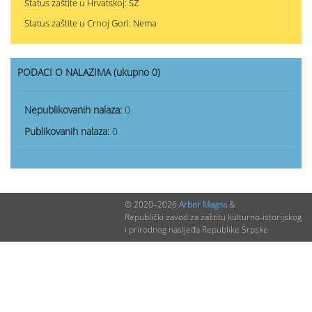
Status zaštite u Hrvatskoj: SZ
Status zaštite u Crnoj Gori: Nema
PODACI O NALAZIMA (ukupno 0)
Nepublikovanih nalaza:
0
Publikovanih nalaza:
0
© 2020–2026
Arbor Magna
&
Republički zavod za zaštitu kulturno-istorijskog
i prirodnog nasljeđa Republike Srpske