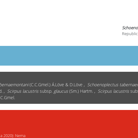
Schoenop
Republic
bernaemontani
(C.C.Gmel.) Á.Löve & D.Löve ,
Schoenoplectus tabernae
d. ,
Scirpus lacustris
subsp.
glaucus
(Sm.) Hartm. ,
Scirpus lacustris
sub
C.Gmel.
ija 2020): Nema