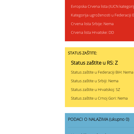
Evropska Crvena lista (IUCN kategor
Kategorija ugroženosti u Federaciji
Crvena lista Srbije: Nema
Crvena lista Hrvatske: DD
STATUS ZAŠTITE:
Status zaštite u RS: Z
Status zaštite u Federaciji BiH: Nema
Status zaštite u Srbiji: Nema
Status zaštite u Hrvatskoj: SZ
Status zaštite u Crnoj Gori: Nema
PODACI O NALAZIMA (ukupno 0)