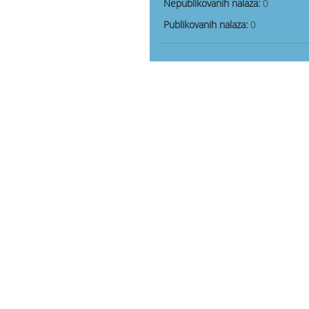
Nepublikovanih nalaza:
0
Publikovanih nalaza:
0