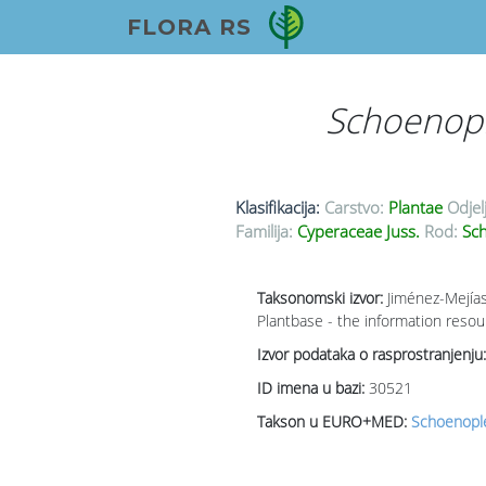
FLORA RS
Schoenopl
Klasifikacija:
Carstvo:
Plantae
Odjel
Familija:
Cyperaceae Juss.
Rod:
Sch
Taksonomski izvor:
Jiménez-Mejías
Plantbase - the information resou
Izvor podataka o rasprostranjenju:
ID imena u bazi:
30521
Takson u EURO+MED:
Schoenople