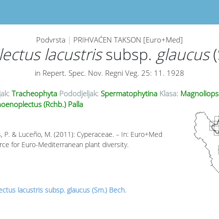
Podvrsta
|
PRIHVAĆEN TAKSON [Euro+Med]
ectus lacustris
subsp.
glaucus
(
in Repert. Spec. Nov. Regni Veg. 25: 11. 1928
jak:
Tracheophyta
Pododjeljak:
Spermatophytina
Klasa:
Magnoliops
oenoplectus (Rchb.) Palla
, P. & Luceño, M. (2011): Cyperaceae. – In: Euro+Med
rce for Euro-Mediterranean plant diversity.
ctus lacustris subsp. glaucus (Sm.) Bech.