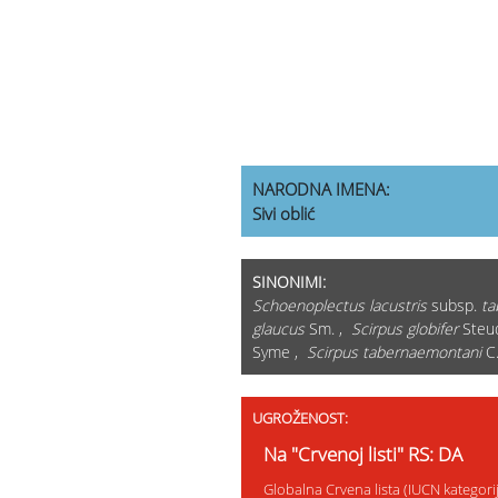
NARODNA IMENA:
Sivi oblić
SINONIMI:
Schoenoplectus lacustris
subsp.
ta
glaucus
Sm. ,
Scirpus globifer
Steu
Syme ,
Scirpus tabernaemontani
C.
UGROŽENOST:
Na "Crvenoj listi" RS: DA
Globalna Crvena lista (IUCN kategor