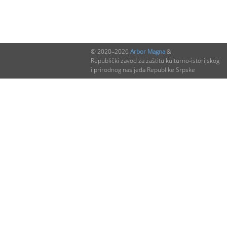
© 2020–2026
Arbor Magna
&
Republički zavod za zaštitu kulturno-istorijskog
i prirodnog nasljeđa Republike Srpske