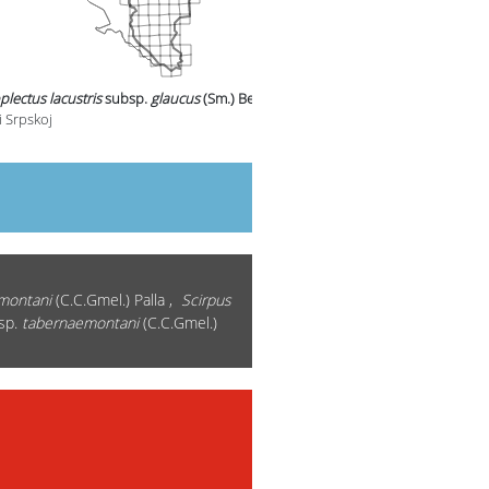
lectus lacustris
subsp.
glaucus
(Sm.) Bech.
u
i Srpskoj
montani
(C.C.Gmel.) Palla ,
Scirpus
sp.
tabernaemontani
(C.C.Gmel.)