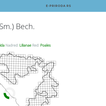
E-PRIRODA RS
Sm.) Bech.
ida
Nadred:
Lilianae
Red:
Poales