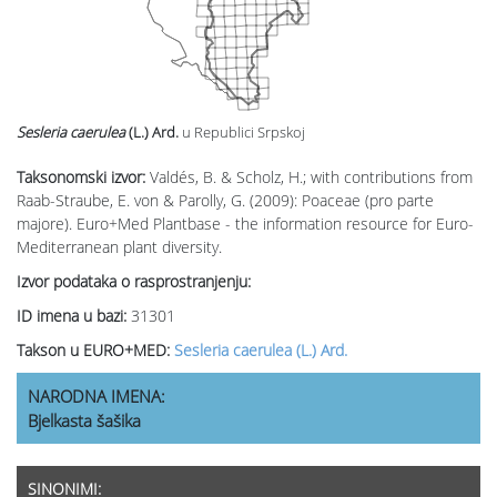
Sesleria caerulea
(L.) Ard.
u Republici Srpskoj
Taksonomski izvor:
Valdés, B. & Scholz, H.; with contributions from
Raab-Straube, E. von & Parolly, G. (2009): Poaceae (pro parte
majore). Euro+Med Plantbase - the information resource for Euro-
Mediterranean plant diversity.
Izvor podataka o rasprostranjenju:
ID imena u bazi:
31301
Takson u EURO+MED:
Sesleria caerulea (L.) Ard.
NARODNA IMENA:
Bjelkasta šašika
SINONIMI: