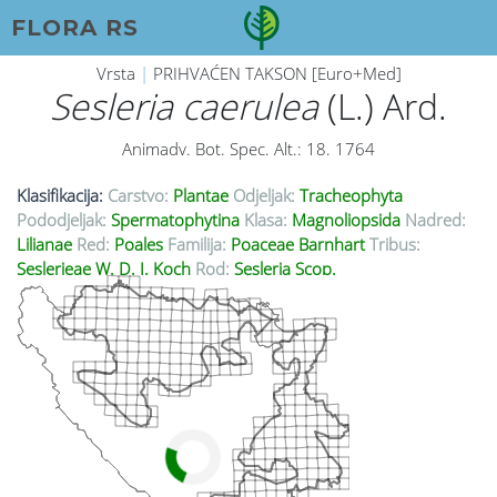
FLORA RS
Vrsta
|
PRIHVAĆEN TAKSON [Euro+Med]
Sesleria caerulea
(L.) Ard.
Animadv. Bot. Spec. Alt.: 18. 1764
Klasifikacija:
Carstvo:
Plantae
Odjeljak:
Tracheophyta
Pododjeljak:
Spermatophytina
Klasa:
Magnoliopsida
Nadred:
Lilianae
Red:
Poales
Familija:
Poaceae Barnhart
Tribus:
Seslerieae W. D. J. Koch
Rod:
Sesleria Scop.