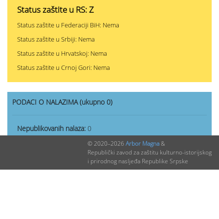
Status zaštite u RS: Z
Status zaštite u Federaciji BiH: Nema
Status zaštite u Srbiji: Nema
Status zaštite u Hrvatskoj: Nema
Status zaštite u Crnoj Gori: Nema
PODACI O NALAZIMA (ukupno 0)
Nepublikovanih nalaza:
0
Publikovanih nalaza:
0
© 2020–2026
Arbor Magna
&
Republički zavod za zaštitu kulturno-istorijskog
i prirodnog nasljeđa Republike Srpske