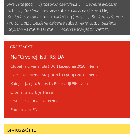
Aira varia
Jacq. ,
Cynosurus caeruleus
L. ,
Sesleria albicans
Schult. ,
Sesleria caerulea
subsp.
calcarea
(Čelak.) Hegi ,
Sesleria caerulea
subsp.
varia
(Jacq.) Hayek ,
Sesleria calcarea
(Pers.) Opiz ,
Sesleria calcarea
subsp.
varia
Jacq. ,
Sesleria
deyliana
Á.Löve & D.Löve ,
Sesleria varia
(Jacq.) Wettst.
UGROŽENOST:
Na "Crvenoj listi" RS: DA
Globalna Crvena lista (IUCN kategorija 2020): Nema
Evropska Crvena lista (IUCN kategorija 2020): Nema
Kategorija ugroženosti u Federaciji BiH: Nema
Crvena lista Srbije: Nema
Crvena lista Hrvatske: Nema
Endemizam: EN
STATUS ZAŠTITE: