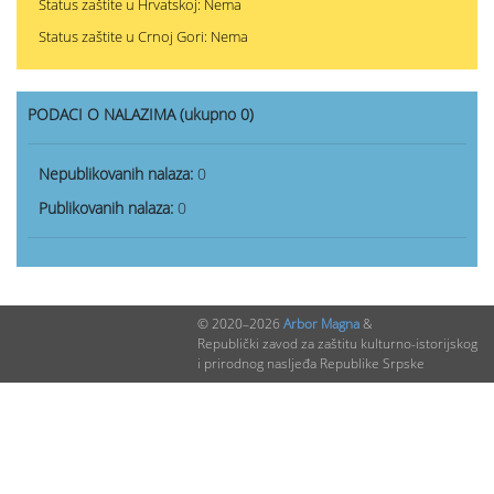
Status zaštite u Hrvatskoj: Nema
Status zaštite u Crnoj Gori: Nema
PODACI O NALAZIMA (ukupno 0)
Nepublikovanih nalaza:
0
Publikovanih nalaza:
0
© 2020–2026
Arbor Magna
&
Republički zavod za zaštitu kulturno-istorijskog
i prirodnog nasljeđa Republike Srpske