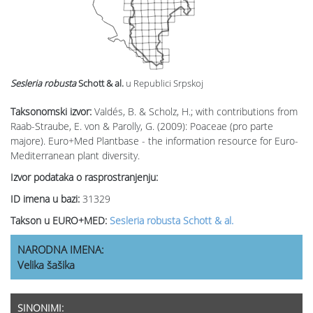
Sesleria robusta
Schott & al.
u Republici Srpskoj
Taksonomski izvor:
Valdés, B. & Scholz, H.; with contributions from
Raab-Straube, E. von & Parolly, G. (2009): Poaceae (pro parte
majore). Euro+Med Plantbase - the information resource for Euro-
Mediterranean plant diversity.
Izvor podataka o rasprostranjenju:
ID imena u bazi:
31329
Takson u EURO+MED:
Sesleria robusta Schott & al.
NARODNA IMENA:
Velika šašika
SINONIMI: