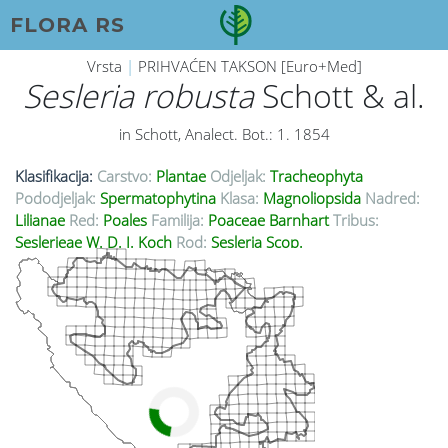
FLORA RS
Vrsta
|
PRIHVAĆEN TAKSON [Euro+Med]
Sesleria robusta
Schott & al.
in Schott, Analect. Bot.: 1. 1854
Klasifikacija:
Carstvo:
Plantae
Odjeljak:
Tracheophyta
Pododjeljak:
Spermatophytina
Klasa:
Magnoliopsida
Nadred:
Lilianae
Red:
Poales
Familija:
Poaceae Barnhart
Tribus:
Seslerieae W. D. J. Koch
Rod:
Sesleria Scop.