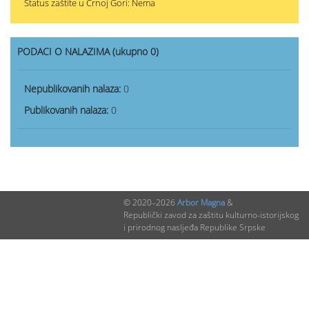
Status zaštite u Crnoj Gori: Nema
PODACI O NALAZIMA (ukupno 0)
Nepublikovanih nalaza:
0
Publikovanih nalaza:
0
© 2020–2026
Arbor Magna
&
Republički zavod za zaštitu kulturno-istorijskog
i prirodnog nasljeđa Republike Srpske