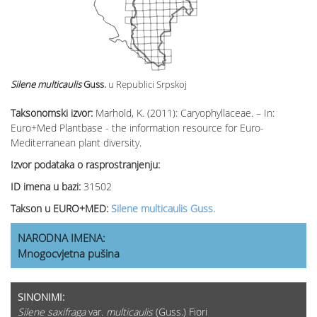
Silene multicaulis
Guss.
u Republici Srpskoj
Taksonomski izvor:
Marhold, K. (2011): Caryophyllaceae. – In:
Euro+Med Plantbase - the information resource for Euro-
Mediterranean plant diversity.
Izvor podataka o rasprostranjenju:
ID imena u bazi:
31502
Takson u EURO+MED:
Silene multicaulis Guss.
NARODNA IMENA:
Mnogocvjetna pušina
SINONIMI:
Silene saxifraga
var.
multicaulis
(Guss.) Fiori