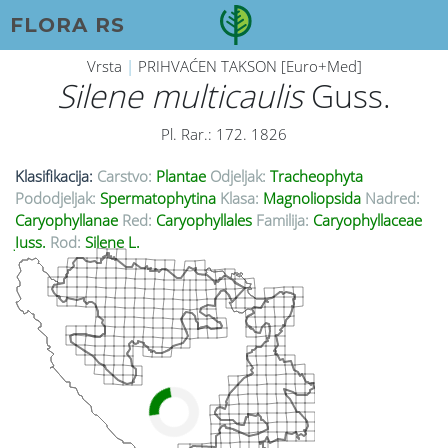
FLORA RS
Vrsta
|
PRIHVAĆEN TAKSON [Euro+Med]
Silene multicaulis
Guss.
Pl. Rar.: 172. 1826
Klasifikacija:
Carstvo:
Plantae
Odjeljak:
Tracheophyta
Pododjeljak:
Spermatophytina
Klasa:
Magnoliopsida
Nadred:
Caryophyllanae
Red:
Caryophyllales
Familija:
Caryophyllaceae
Juss.
Rod:
Silene L.