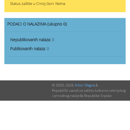
Status zaštite u Crnoj Gori: Nema
PODACI O NALAZIMA (ukupno 0)
Nepublikovanih nalaza:
0
Publikovanih nalaza:
0
© 2020–2026
Arbor Magna
&
Republički zavod za zaštitu kulturno-istorijskog
i prirodnog nasljeđa Republike Srpske