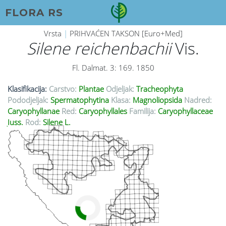
FLORA RS
Vrsta
|
PRIHVAĆEN TAKSON [Euro+Med]
Silene reichenbachii
Vis.
Fl. Dalmat. 3: 169. 1850
Klasifikacija:
Carstvo:
Plantae
Odjeljak:
Tracheophyta
Pododjeljak:
Spermatophytina
Klasa:
Magnoliopsida
Nadred:
Caryophyllanae
Red:
Caryophyllales
Familija:
Caryophyllaceae
Juss.
Rod:
Silene L.