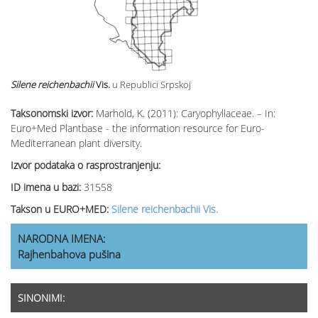
Silene reichenbachii
Vis.
u Republici Srpskoj
Taksonomski izvor:
Marhold, K. (2011): Caryophyllaceae. – In:
Euro+Med Plantbase - the information resource for Euro-
Mediterranean plant diversity.
Izvor podataka o rasprostranjenju:
ID imena u bazi:
31558
Takson u EURO+MED:
Silene reichenbachii Vis.
NARODNA IMENA:
Rajhenbahova pušina
SINONIMI: