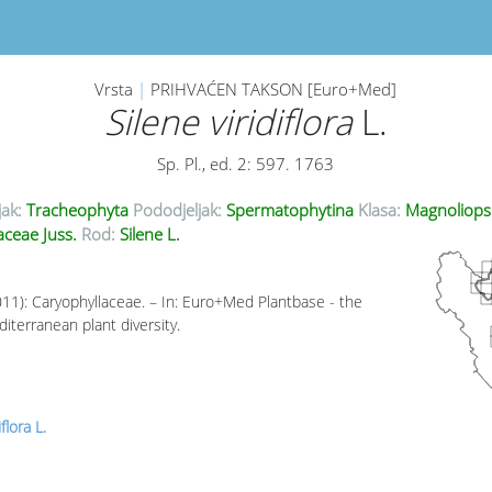
Vrsta
|
PRIHVAĆEN TAKSON [Euro+Med]
Silene viridiflora
L.
Sp. Pl., ed. 2: 597. 1763
jak:
Tracheophyta
Pododjeljak:
Spermatophytina
Klasa:
Magnoliops
aceae Juss.
Rod:
Silene L.
011): Caryophyllaceae. – In: Euro+Med Plantbase - the
iterranean plant diversity.
flora L.