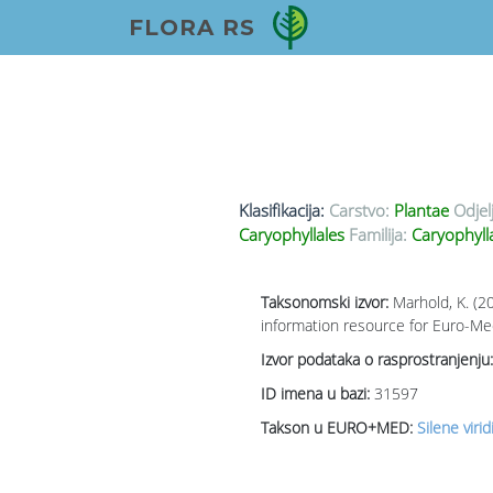
FLORA RS
Klasifikacija:
Carstvo:
Plantae
Odjel
Caryophyllales
Familija:
Caryophyll
Taksonomski izvor:
Marhold, K. (2
information resource for Euro-Med
Izvor podataka o rasprostranjenju:
ID imena u bazi:
31597
Takson u EURO+MED:
Silene viridi