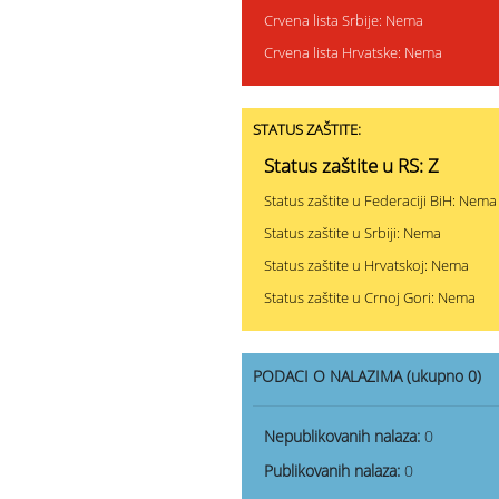
Crvena lista Srbije: Nema
Crvena lista Hrvatske: Nema
STATUS ZAŠTITE:
Status zaštite u RS: Z
Status zaštite u Federaciji BiH: Nema
Status zaštite u Srbiji: Nema
Status zaštite u Hrvatskoj: Nema
Status zaštite u Crnoj Gori: Nema
PODACI O NALAZIMA (ukupno 0)
Nepublikovanih nalaza:
0
Publikovanih nalaza:
0