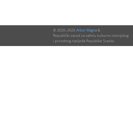
© 2020–2026
Arbor Magna
&
Republički zavod za zaštitu kulturno-istorijskog
i prirodnog nasljeđa Republike Srpske