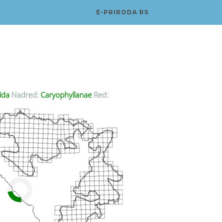
E-PRIRODA RS
ida
Nadred:
Caryophyllanae
Red: