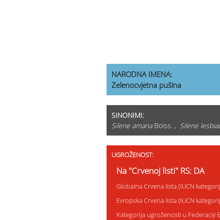
NARODNA IMENA:
Zelenocvjetna pušina
SINONIMI:
Silene amana
Boiss. ,
Silene lesbia
UGROŽENOST:
Na "Crvenoj listi" RS: DA
Globalna Crvena lista (IUCN kategor
Evropska Crvena lista (IUCN kategor
Kategorija ugroženosti u Federaciji