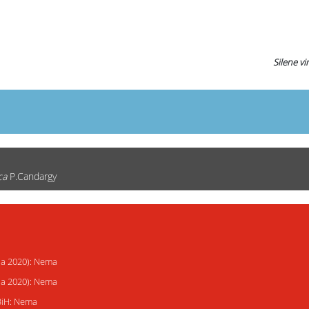
Silene vir
ca
P.Candargy
ija 2020): Nema
ija 2020): Nema
 BiH: Nema