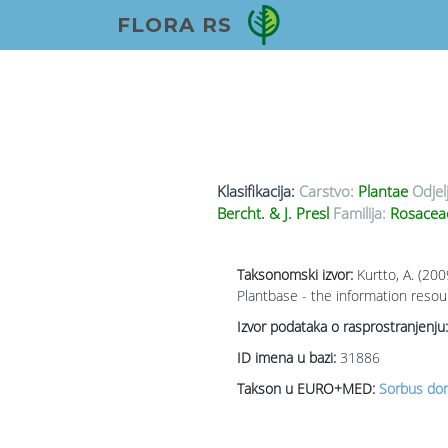
FLORA RS
Klasifikacija:
Carstvo:
Plantae
Odjel
Bercht. & J. Presl
Familija:
Rosace
Taksonomski izvor:
Kurtto, A. (20
Plantbase - the information resou
Izvor podataka o rasprostranjenju:
ID imena u bazi:
31886
Takson u EURO+MED:
Sorbus dom