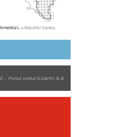
domestica
L.
u Republici Srpskoj
ll. ,
Prunus sorbus
G.Gaertn. & al.