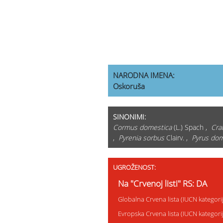
NARODNA IMENA:
Oskoruša
SINONIMI:
Cormus domestica
(L.) Spach ,
Cra
,
Pyrenia sorbus
Clairv. ,
Pyrus dom
UGROŽENOST:
Na "Crvenoj listi" RS: DA
Globalna Crvena lista (IUCN kategori
Evropska Crvena lista (IUCN kategor