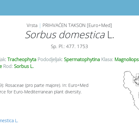
Vrsta
|
PRIHVAĆEN TAKSON [Euro+Med]
Sorbus domestica
L.
Sp. Pl.: 477. 1753
jak:
Tracheophyta
Pododjeljak:
Spermatophytina
Klasa:
Magnoliops
ae
Rod:
Sorbus L.
09): Rosaceae (pro parte majore). In: Euro+Med
rce for Euro-Mediterranean plant diversity.
estica L.