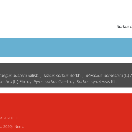
Sorbus 
taegus austera
Salisb. ,
Malus sorbus
Borkh. ,
Mespilus domestica
(L.) A
estica
(L.) Ehrh. ,
Pyrus sorbus
Gaertn. ,
Sorbus syrmiensis
Kit.
ja 2020): LC
ija 2020): Nema