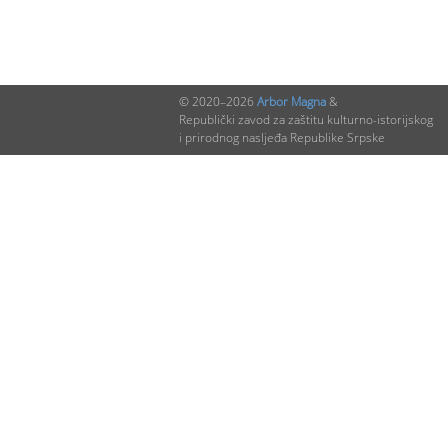
© 2020–2026
Arbor Magna
&
Republički zavod za zaštitu kulturno-istorijskog
i prirodnog nasljeđa Republike Srpske