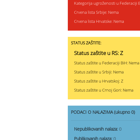
Kategorija ugroženosti u Federaciji
Crvena lista Srbije: Nema
Crvena lista Hrvatske: Nema
STATUS ZAŠTITE:
Status zaštite u RS: Z
Status zaštite u Federaciji BiH: Nema
Status zaštite u Srbiji: Nema
Status zaštite u Hrvatskoj: Z
Status zaštite u Crnoj Gori: Nema
PODACI O NALAZIMA (ukupno 0)
Nepublikovanih nalaza:
0
Publikovanih nalaza:
0