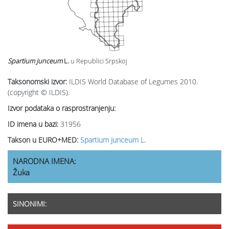
Spartium junceum
L.
u Republici Srpskoj
Taksonomski izvor:
ILDIS World Database of Legumes 2010.
(copyright © ILDIS).
Izvor podataka o rasprostranjenju:
ID imena u bazi:
31956
Takson u EURO+MED:
Spartium junceum L.
NARODNA IMENA:
Žuka
SINONIMI: