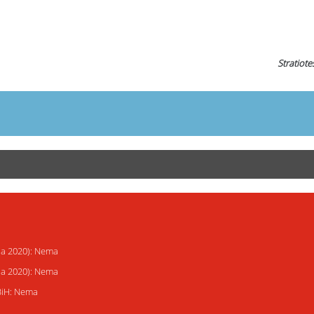
Stratiote
ija 2020): Nema
ija 2020): Nema
 BiH: Nema