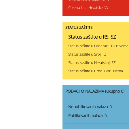
Crvena lista Hrvatske: VU
STATUS ZAŠTITE:
Status zaštite u RS: SZ
Status zaštite u Federaciji BiH: Nema
Status zaštite u Srbiji: Z
Status zaštite u Hrvatskoj: SZ
Status zaštite u Crnoj Gori: Nema
PODACI O NALAZIMA (ukupno 0)
Nepublikovanih nalaza:
0
Publikovanih nalaza:
0