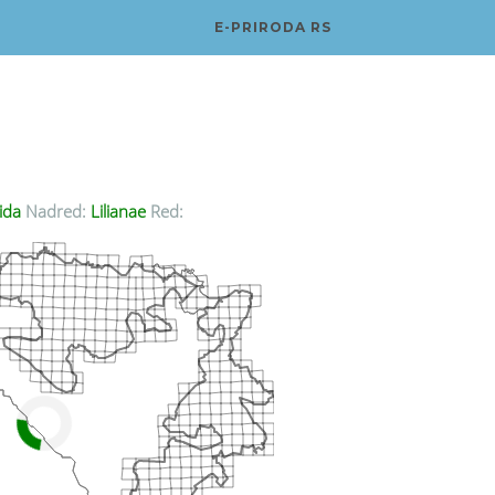
E-PRIRODA RS
ida
Nadred:
Lilianae
Red: