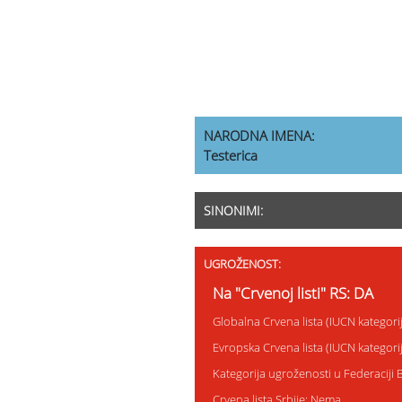
NARODNA IMENA:
Testerica
SINONIMI:
UGROŽENOST:
Na "Crvenoj listi" RS: DA
Globalna Crvena lista (IUCN kategor
Evropska Crvena lista (IUCN kategor
Kategorija ugroženosti u Federaciji
Crvena lista Srbije: Nema