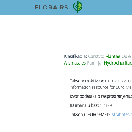
FLORA RS
Klasifikacija:
Carstvo:
Plantae
Odjel
Alismatales
Familija:
Hydrocharitac
Taksonomski izvor:
Uotila, P. (20
information resource for Euro-Med
Izvor podataka o rasprostranjenju:
ID imena u bazi:
32329
Takson u EURO+MED:
Stratiotes 