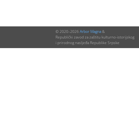
© 2020–2026
Arbor Magna
&
Republički zavod za zaštitu kulturno-istorijskog
i prirodnog nasljeđa Republike Srpske