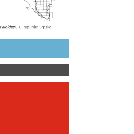
s aloides
L.
u Republici Srpskoj