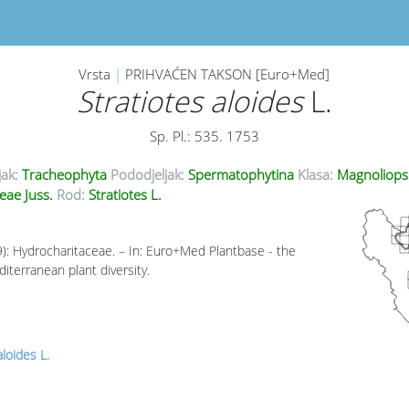
Vrsta
|
PRIHVAĆEN TAKSON [Euro+Med]
Stratiotes aloides
L.
Sp. Pl.: 535. 1753
jak:
Tracheophyta
Pododjeljak:
Spermatophytina
Klasa:
Magnoliops
eae Juss.
Rod:
Stratiotes L.
09): Hydrocharitaceae. – In: Euro+Med Plantbase - the
iterranean plant diversity.
aloides L.