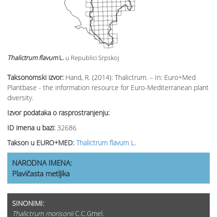
Thalictrum flavum
L.
u Republici Srpskoj
Taksonomski izvor:
Hand, R. (2014): Thalictrum. – In: Euro+Med
Plantbase - the information resource for Euro-Mediterranean plant
diversity.
Izvor podataka o rasprostranjenju:
ID imena u bazi:
32686
Takson u EURO+MED:
Thalictrum flavum L.
NARODNA IMENA:
Plavičasta metljika
SINONIMI:
Thalictrum morisonii
C.C.Gmel.