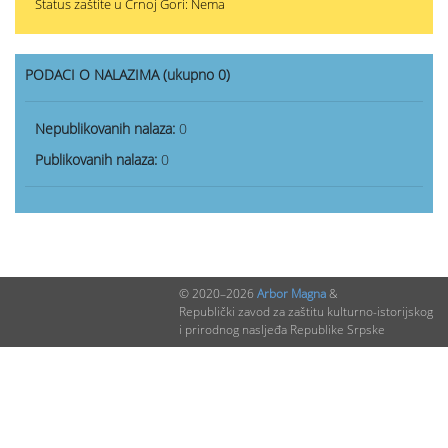
Status zaštite u Crnoj Gori: Nema
PODACI O NALAZIMA (ukupno 0)
Nepublikovanih nalaza:
0
Publikovanih nalaza:
0
© 2020–2026
Arbor Magna
&
Republički zavod za zaštitu kulturno-istorijskog
i prirodnog nasljeđa Republike Srpske