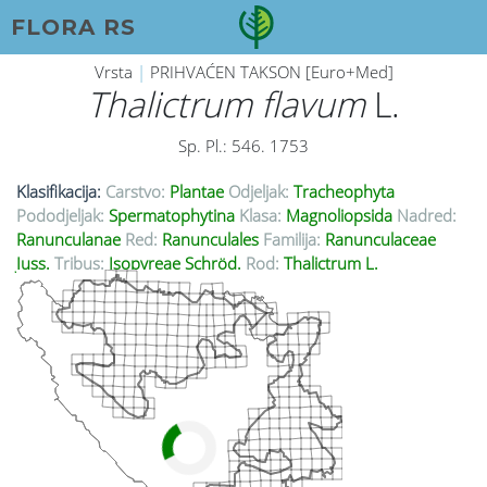
FLORA RS
Vrsta
|
PRIHVAĆEN TAKSON [Euro+Med]
Thalictrum flavum
L.
Sp. Pl.: 546. 1753
Klasifikacija:
Carstvo:
Plantae
Odjeljak:
Tracheophyta
Pododjeljak:
Spermatophytina
Klasa:
Magnoliopsida
Nadred:
Ranunculanae
Red:
Ranunculales
Familija:
Ranunculaceae
Juss.
Tribus:
Isopyreae Schröd.
Rod:
Thalictrum L.