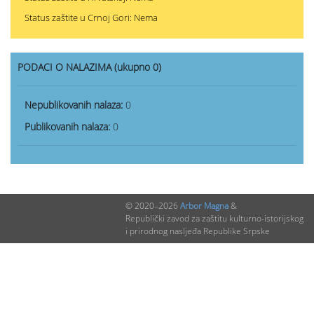
Status zaštite u Crnoj Gori: Nema
PODACI O NALAZIMA (ukupno 0)
Nepublikovanih nalaza:
0
Publikovanih nalaza:
0
© 2020–2026
Arbor Magna
&
Republički zavod za zaštitu kulturno-istorijskog
i prirodnog nasljeđa Republike Srpske