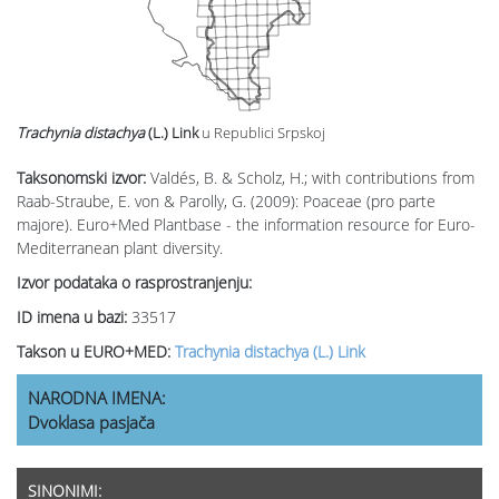
Trachynia distachya
(L.) Link
u Republici Srpskoj
Taksonomski izvor:
Valdés, B. & Scholz, H.; with contributions from
Raab-Straube, E. von & Parolly, G. (2009): Poaceae (pro parte
majore). Euro+Med Plantbase - the information resource for Euro-
Mediterranean plant diversity.
Izvor podataka o rasprostranjenju:
ID imena u bazi:
33517
Takson u EURO+MED:
Trachynia distachya (L.) Link
NARODNA IMENA:
Dvoklasa pasjača
SINONIMI: