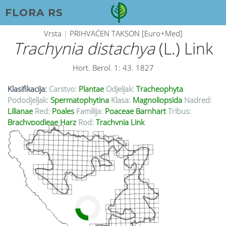
FLORA RS
Vrsta
|
PRIHVAĆEN TAKSON [Euro+Med]
Trachynia distachya
(L.) Link
Hort. Berol. 1: 43. 1827
Klasifikacija:
Carstvo:
Plantae
Odjeljak:
Tracheophyta
Pododjeljak:
Spermatophytina
Klasa:
Magnoliopsida
Nadred:
Lilianae
Red:
Poales
Familija:
Poaceae Barnhart
Tribus:
Brachypodieae Harz
Rod:
Trachynia Link