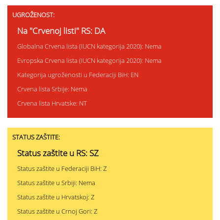
UGROŽENOST:
Na "Crvenoj listi" RS: DA
Globalna Crvena lista (IUCN kategorija 2020): Nema
Evropska Crvena lista (IUCN kategorija 2020): Nema
Kategorija ugroženosti u Federaciji BiH: EN
Crvena lista Srbije: Nema
Crvena lista Hrvatske: NT
STATUS ZAŠTITE:
Status zaštite u RS: SZ
Status zaštite u Federaciji BiH: Z
Status zaštite u Srbiji: Nema
Status zaštite u Hrvatskoj: Z
Status zaštite u Crnoj Gori: Z