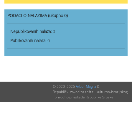
PODACI O NALAZIMA (ukupno 0)
Nepublikovanih nalaza:
0
Publikovanih nalaza:
0
© 2020–2026
Arbor Magna
&
Republički zavod za zaštitu kulturno-istorijskog
i prirodnog nasljeđa Republike Srpske