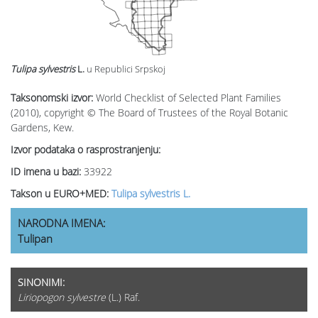
Tulipa sylvestris
L.
u Republici Srpskoj
Taksonomski izvor:
World Checklist of Selected Plant Families
(2010), copyright © The Board of Trustees of the Royal Botanic
Gardens, Kew.
Izvor podataka o rasprostranjenju:
ID imena u bazi:
33922
Takson u EURO+MED:
Tulipa sylvestris L.
NARODNA IMENA:
Tulipan
SINONIMI:
Liriopogon sylvestre
(L.) Raf.