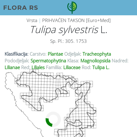
FLORA RS
Vrsta
|
PRIHVAĆEN TAKSON [Euro+Med]
Tulipa sylvestris
L.
Sp. Pl.: 305. 1753
Klasifikacija:
Carstvo:
Plantae
Odjeljak:
Tracheophyta
Pododjeljak:
Spermatophytina
Klasa:
Magnoliopsida
Nadred:
Lilianae
Red:
Liliales
Familija:
Liliaceae
Rod:
Tulipa L.