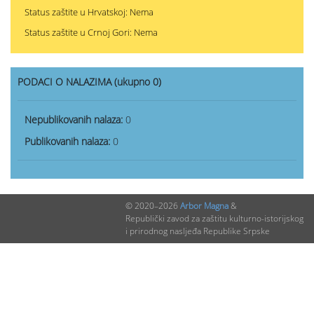
Status zaštite u Hrvatskoj: Nema
Status zaštite u Crnoj Gori: Nema
PODACI O NALAZIMA (ukupno 0)
Nepublikovanih nalaza:
0
Publikovanih nalaza:
0
© 2020–2026
Arbor Magna
&
Republički zavod za zaštitu kulturno-istorijskog
i prirodnog nasljeđa Republike Srpske