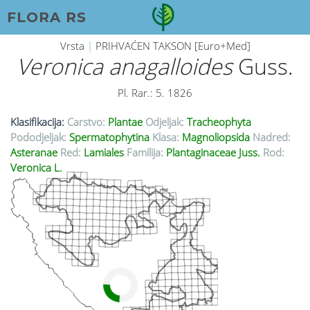
FLORA RS
Vrsta
|
PRIHVAĆEN TAKSON [Euro+Med]
Veronica anagalloides
Guss.
Pl. Rar.: 5. 1826
Klasifikacija:
Carstvo:
Plantae
Odjeljak:
Tracheophyta
Pododjeljak:
Spermatophytina
Klasa:
Magnoliopsida
Nadred:
Asteranae
Red:
Lamiales
Familija:
Plantaginaceae Juss.
Rod:
Veronica L.