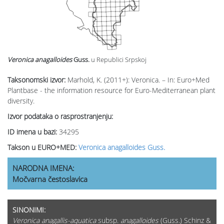
Veronica anagalloides
Guss.
u Republici Srpskoj
Taksonomski izvor:
Marhold, K. (2011+): Veronica. – In: Euro+Med
Plantbase - the information resource for Euro-Mediterranean plant
diversity.
Izvor podataka o rasprostranjenju:
ID imena u bazi:
34295
Takson u EURO+MED:
Veronica anagalloides Guss.
NARODNA IMENA:
Močvarna čestoslavica
SINONIMI:
Veronica anagallis-aquatica
subsp.
anagalloides
(Guss.) Schinz &