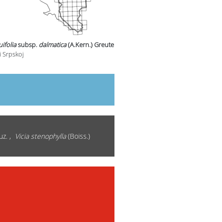
uifolia
subsp.
dalmatica
(A.Kern.) Greuter
u
i Srpskoj
uz. ,
Vicia stenophylla
(Boiss.)