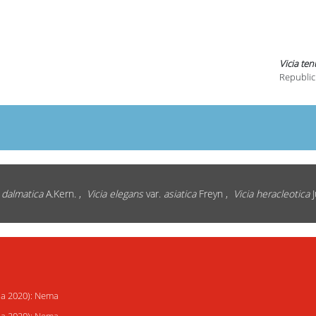
Vicia ten
Republic
 dalmatica
A.Kern. ,
Vicia elegans
var.
asiatica
Freyn ,
Vicia heracleotica
J
ija 2020): Nema