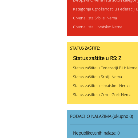
Evropska Crvena lista (IUCN kategor
Kategorija ugroženosti u Federaciji
Crvena lista Srbije: Nema
Crvena lista Hrvatske: Nema
STATUS ZAŠTITE:
Status zaštite u RS: Z
Status zaštite u Federaciji BiH: Nema
Status zaštite u Srbiji: Nema
Status zaštite u Hrvatskoj: Nema
Status zaštite u Crnoj Gori: Nema
PODACI O NALAZIMA (ukupno 0)
Nepublikovanih nalaza:
0