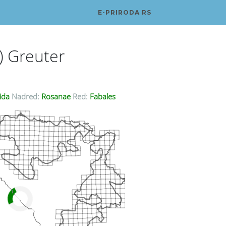
E-PRIRODA RS
) Greuter
ida
Nadred:
Rosanae
Red:
Fabales