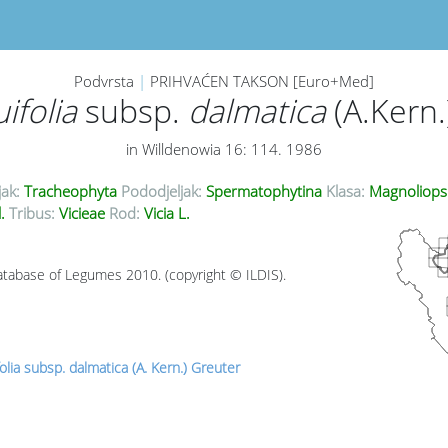
Podvrsta
|
PRIHVAĆEN TAKSON [Euro+Med]
uifolia
subsp.
dalmatica
(A.Kern.
in Willdenowia 16: 114. 1986
jak:
Tracheophyta
Pododjeljak:
Spermatophytina
Klasa:
Magnoliops
l.
Tribus:
Vicieae
Rod:
Vicia L.
tabase of Legumes 2010. (copyright © ILDIS).
folia subsp. dalmatica (A. Kern.) Greuter