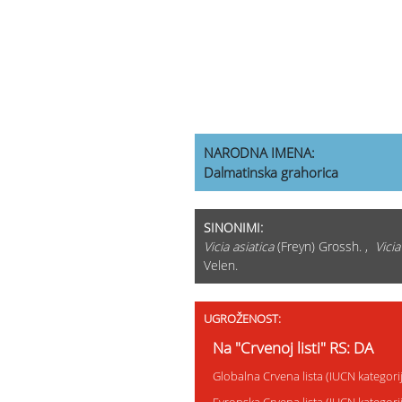
NARODNA IMENA:
Dalmatinska grahorica
SINONIMI:
Vicia asiatica
(Freyn) Grossh. ,
Vicia
Velen.
UGROŽENOST:
Na "Crvenoj listi" RS: DA
Globalna Crvena lista (IUCN kategor