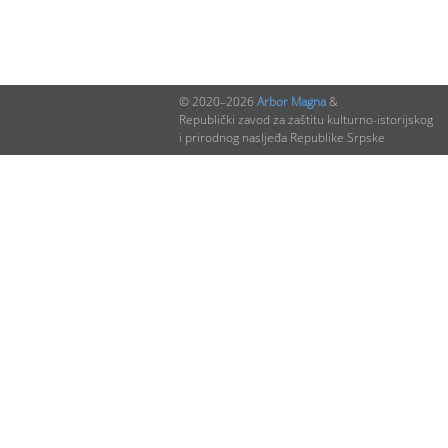
© 2020–2026
Arbor Magna
&
Republički zavod za zaštitu kulturno-istorijskog
i prirodnog nasljeđa Republike Srpske