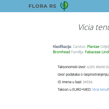
FLORA RS
Vicia ten
Klasifikacija:
Carstvo:
Plantae
Odjel
Bromhead
Familija:
Fabaceae Lind
Taksonomski izvor:
ILDIS World Da
Izvor podataka o rasprostranjenju:
ID imena u bazi:
34556
Takson u EURO+MED:
Vicia tenui