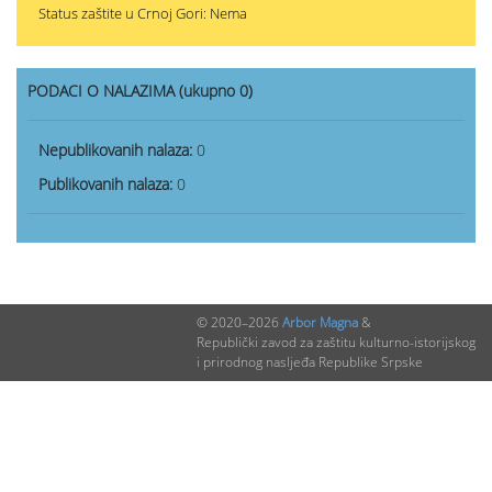
Status zaštite u Crnoj Gori: Nema
PODACI O NALAZIMA (ukupno 0)
Nepublikovanih nalaza:
0
Publikovanih nalaza:
0
© 2020–2026
Arbor Magna
&
Republički zavod za zaštitu kulturno-istorijskog
i prirodnog nasljeđa Republike Srpske