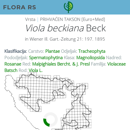
FLORA RS
Vrsta
|
PRIHVAĆEN TAKSON [Euro+Med]
Viola beckiana
Beck
in Wiener Ill. Gart.-Zeitung 21: 197. 1895
Klasifikacija:
Carstvo:
Plantae
Odjeljak:
Tracheophyta
Pododjeljak:
Spermatophytina
Klasa:
Magnoliopsida
Nadred:
Rosanae
Red:
Malpighiales Bercht. & J. Presl
Familija:
Violaceae
Batsch
Rod:
Viola L.