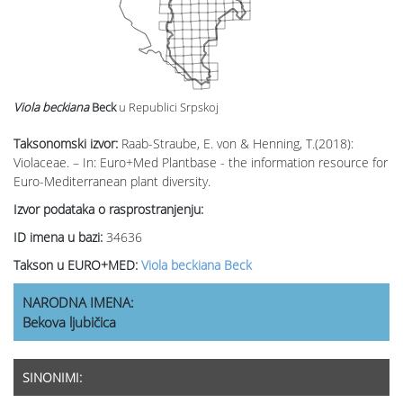
Viola beckiana
Beck
u Republici Srpskoj
Taksonomski izvor:
Raab-Straube, E. von & Henning, T.(2018):
Violaceae. – In: Euro+Med Plantbase - the information resource for
Euro-Mediterranean plant diversity.
Izvor podataka o rasprostranjenju:
ID imena u bazi:
34636
Takson u EURO+MED:
Viola beckiana Beck
NARODNA IMENA:
Bekova ljubičica
SINONIMI: