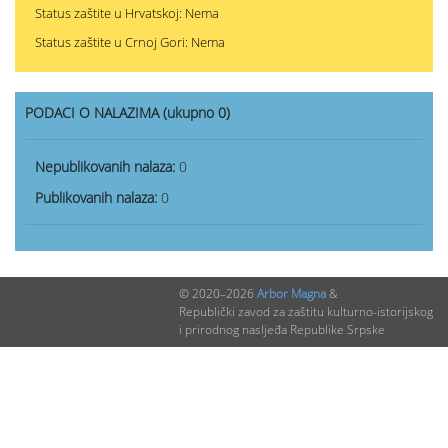
Status zaštite u Hrvatskoj: Nema
Status zaštite u Crnoj Gori: Nema
PODACI O NALAZIMA (ukupno 0)
Nepublikovanih nalaza:
0
Publikovanih nalaza:
0
© 2020–2026
Arbor Magna
&
Republički zavod za zaštitu kulturno-istorijskog
i prirodnog nasljeđa Republike Srpske