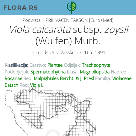
FLORA RS
Podvrsta
|
PRIHVAĆEN TAKSON [Euro+Med]
Viola calcarata
subsp.
zoysii
(Wulfen) Murb.
in Lunds Univ. Årsskr. 27: 165. 1891
Klasifikacija:
Carstvo:
Plantae
Odjeljak:
Tracheophyta
Pododjeljak:
Spermatophytina
Klasa:
Magnoliopsida
Nadred:
Rosanae
Red:
Malpighiales Bercht. & J. Presl
Familija:
Violaceae
Batsch
Rod:
Viola L.