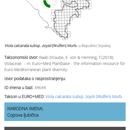
Viola calcarata
subsp.
zoysii
(Wulfen) Murb.
u Republici Srpskoj
Taksonomski izvor:
Raab-Straube, E. von & Henning, T.(2018):
Violaceae. – In: Euro+Med Plantbase - the information resource for
Euro-Mediterranean plant diversity.
Izvor podataka o rasprostranjenju:
ID imena u bazi:
34644
Takson u EURO+MED:
Viola calcarata subsp. zoysii (Wulfen) Murb.
NARODNA IMENA:
Cojzova ljubičica