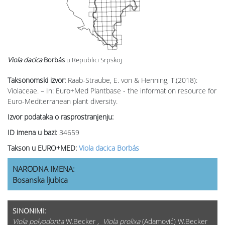
Viola dacica
Borbás
u Republici Srpskoj
Taksonomski izvor:
Raab-Straube, E. von & Henning, T.(2018):
Violaceae. – In: Euro+Med Plantbase - the information resource for
Euro-Mediterranean plant diversity.
Izvor podataka o rasprostranjenju:
ID imena u bazi:
34659
Takson u EURO+MED:
Viola dacica Borbás
NARODNA IMENA:
Bosanska ljubica
SINONIMI:
Viola polyodonta
W.Becker ,
Viola prolixa
(Adamović) W.Becker