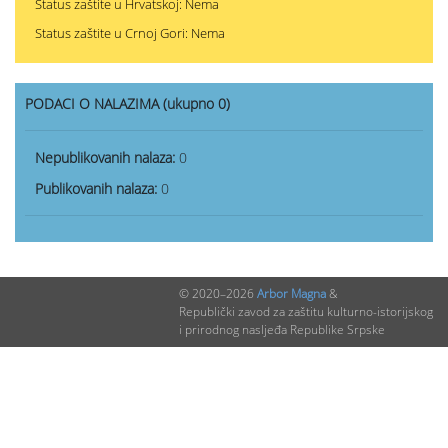
Status zaštite u Hrvatskoj: Nema
Status zaštite u Crnoj Gori: Nema
PODACI O NALAZIMA (ukupno 0)
Nepublikovanih nalaza:
0
Publikovanih nalaza:
0
© 2020–2026
Arbor Magna
&
Republički zavod za zaštitu kulturno-istorijskog
i prirodnog nasljeđa Republike Srpske