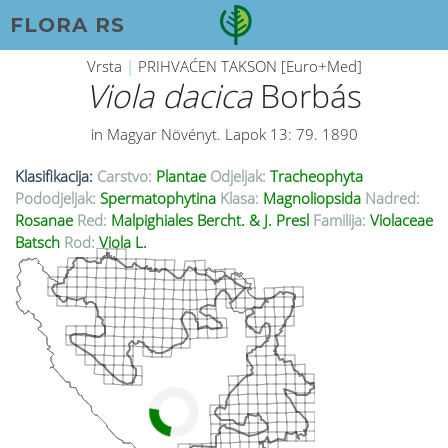
FLORA RS
Vrsta
|
PRIHVAĆEN TAKSON [Euro+Med]
Viola dacica
Borbás
in Magyar Növényt. Lapok 13: 79. 1890
Klasifikacija:
Carstvo:
Plantae
Odjeljak:
Tracheophyta
Pododjeljak:
Spermatophytina
Klasa:
Magnoliopsida
Nadred:
Rosanae
Red:
Malpighiales Bercht. & J. Presl
Familija:
Violaceae
Batsch
Rod:
Viola L.